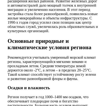
расширения жилых районов. Развитие железных дорог
и автомагистралей дало мощный толчок к внутренней
миграции и увеличению населения. В этот период
застройка стала более разнообразной, появились новые
жилые микрорайоны и объекты инфраструктуры. С
1990-х годов город усилил свои позиции как центр
областных служб, увеличилась роль образовательных и
культурных организаций.
Основные природные и
климатические условия региона
Рекомендуется учитывать умеренный морской климат
региона, характеризующийся мягкими зимами и
прохладным летом. Средняя температура зимой
держится около -2°C, а летом – в пределах 20–25°C.
Такой климат способствует устойчивому росту зелени
и развитию разнообразной флоры и фауны.
Осадки и влажность
Регион получает в год 1000–1400 мм осадков, что
обеспечивает плодородие почв и богатство
растительности. Большая часть осадков выпадает