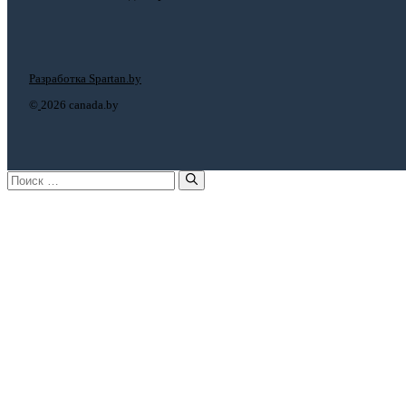
Разработка Spartan.by
©
2026 canada.by
Поиск: