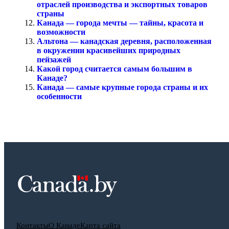
отраслей производства и экспортных товаров
страны
Канада — города мечты — тайны, красота и
возможности
Альтона — канадская деревня, расположенная
в окружении красивейших природных
пейзажей
Какой город считается самым большим в
Канаде?
Канада — самые крупные города страны и их
особенности
Контакты
О Канаде
Карта сайта