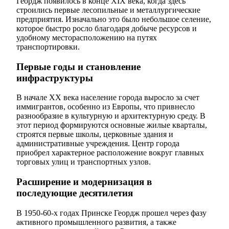
Геордж появилось в конце XIX века, когда здесь
строились первые лесопильные и металлургические
предприятия. Изначально это было небольшое селение,
которое быстро росло благодаря добыче ресурсов и
удобному месторасположению на путях
транспортировки.
Первые годы и становление
инфраструктуры
В начале XX века население города выросло за счет
иммигрантов, особенно из Европы, что привнесло
разнообразие в культурную и архитектурную среду. В
этот период формируются основные жилые кварталы,
строятся первые школы, церковные здания и
административные учреждения. Центр города
приобрел характерное расположение вокруг главных
торговых улиц и транспортных узлов.
Расширение и модернизация в
последующие десятилетия
В 1950-60-х годах Принске Геордж прошел через фазу
активного промышленного развития, а также