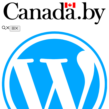
Перейти
к
содержимому
Меню