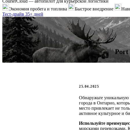
CourierCloud — автопилот для курьерской логистики
Экономия пробега и топлива
Быстрое внедрение
Нави
Тест-драйв 35+ дней
Port
25.04.2025
Обнаружьте уникальную 
города в Онтарио, котор
место привлекает не тол
активное культурное и б
Используйте преимущес
морскими перевозками. К