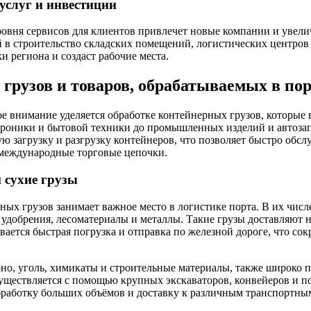
услуг и инвестиции
овня сервисов для клиентов привлечет новые компании и увелич
в строительство складских помещений, логистических центров
и региона и создаст рабочие места.
грузов и товаров, обрабатываемых в по
е внимание уделяется обработке контейнерных грузов, которы
ктроники и бытовой техники до промышленных изделий и автозап
ю загрузку и разгрузку контейнеров, что позволяет быстро обс
 международные торговые цепочки.
 сухие грузы
ых грузов занимает важное место в логистике порта. В их числ
удобрения, лесоматериалы и металлы. Такие грузы доставляют 
вается быстрая погрузка и отправка по железной дороге, что сок
рно, уголь, химикаты и строительные материалы, также широко п
уществляется с помощью крупных экскаваторов, конвейеров и по
работку больших объёмов и доставку к различным транспортным