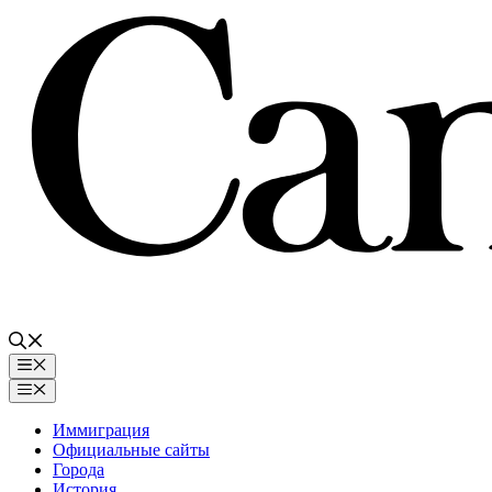
Перейти
к
содержимому
Меню
Меню
Иммиграция
Официальные сайты
Города
История