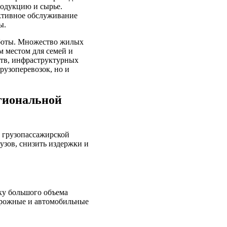
родукцию и сырье.
ективное обслуживание
ы.
аботы. Множество жилых
 местом для семей и
ств, инфраструктурных
рузоперевозок, но и
егиональной
 грузопассажирской
узов, снизить издержки и
ку большого объема
орожные и автомобильные