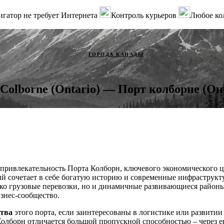
гатор не требует Интернета
Контроль курьеров
Любое ко
ГОРОДА КАНАДЫ
 Colborne (Ontario) — Порт колборне (Он
привлекательность Порта Колборн, ключевого экономического ц
ый сочетает в себе богатую историю и современные инфраструк
ько грузовые перевозки, но и динамичные развивающиеся районы
изнес-сообщество.
тва
этого порта, если заинтересованы в логистике или развитии 
олборн отличается большой пропускной способностью – через 