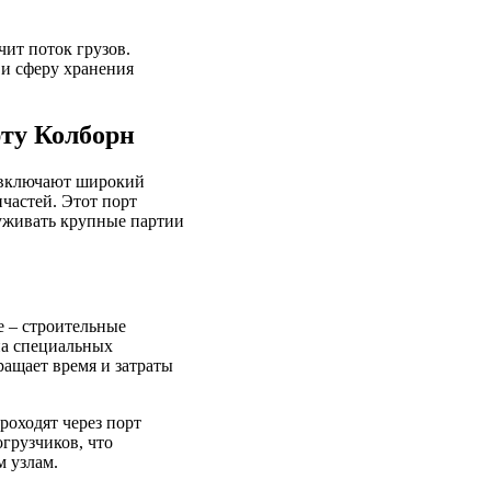
ит поток грузов.
 и сферу хранения
рту Колборн
е включают широкий
частей. Этот порт
луживать крупные партии
е – строительные
на специальных
ращает время и затраты
роходят через порт
грузчиков, что
 узлам.