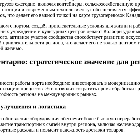
грузов ежегодно, включая контейнеры, сельскохозяйственную п
й позиции и современным технологиям тут обеспечивается эфф
, что делает его важной точкой на карте грузоперевозок Канад
дом с портом, создаёт привлекательные условия для жизни и р
ьных учреждений и культурных центров делают Колборн удобным
ого, активное участие сообщества способствует развитию искус
 привлекательности региона, что делает его не только центром г
ой жизнью.
нтарио: стратегическое значение для р
ности работы порта необходимо инвестировать в модернизацию
тизацию процессов. Это позволит сократить время обработки гр
собность региона на международных рынках.
улучшения и логистика
и обновление оборудования обеспечит более бысткую переработ
звитие транспортных связей внутри региона, включая железнод
ортные расходы и повысит надежность доставки товаров.