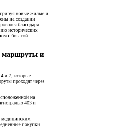
егрируя новые жилые и
чены на создании
ровался благодаря
нию исторических
ом с богатой
е маршруты и
4 и 7, которые
руты проходят через
расположенной на
агистралью 403 и
и медицинским
ежедневные покупки