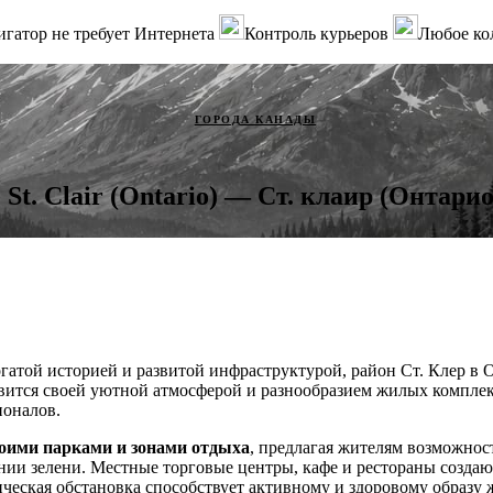
гатор не требует Интернета
Контроль курьеров
Любое ко
ГОРОДА КАНАДЫ
St. Clair (Ontario) — Ст. клаир (Онтарио
огатой историей и развитой инфраструктурой, район Ст. Клер в
вится своей уютной атмосферой и разнообразием жилых комплек
ионалов.
воими парками и зонами отдыха
, предлагая жителям возможнос
нии зелени. Местные торговые центры, кафе и рестораны созда
ическая обстановка способствует активному и здоровому образу 