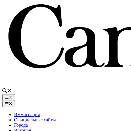
Перейти
к
содержимому
Меню
Меню
Иммиграция
Официальные сайты
Города
История