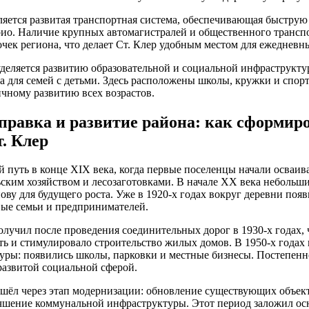
яется развитая транспортная система, обеспечивающая быструю 
о. Наличие крупных автомагистралей и общественного транспо
очек региона, что делает Ст. Клер удобным местом для ежедневн
деляется развитию образовательной и социальной инфраструкту
а для семей с детьми. Здесь расположены школы, кружки и спор
чному развитию всех возрастов.
правка и развитие района: как сформир
. Клер
й путь в конце XIX века, когда первые поселенцы начали осваив
льским хозяйством и лесозаготовками. В начале XX века неболь
ову для будущего роста. Уже в 1920-х годах вокруг деревни поя
вые семьи и предпринимателей.
олучил после проведения соединительных дорог в 1930-х годах,
ь и стимулировало строительство жилых домов. В 1950-х годах 
ры: появились школы, парковки и местные бизнесы. Постепенно
развитой социальной сферой.
ошёл через этап модернизации: обновление существующих объек
чшение коммунальной инфраструктуры. Этот период заложил ос