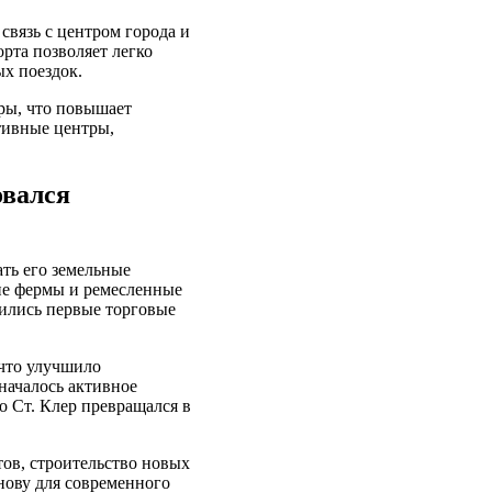
связь с центром города и
рта позволяет легко
ых поездок.
ры, что повышает
тивные центры,
овался
ать его земельные
шие фермы и ремесленные
вились первые торговые
 что улучшило
началось активное
 Ст. Клер превращался в
тов, строительство новых
нову для современного