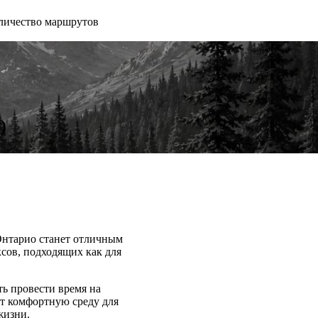
личество маршрутов
)
 Онтарио станет отличным
сов, подходящих как для
ть провести время на
ют комфортную среду для
жизни.