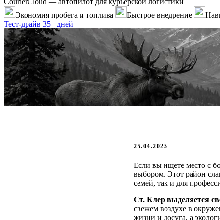
CourierCloud — автопилот для курьерской логистики
Экономия пробега и топлива
Быстрое внедрение
Нави
Тест-драйв 35+ дней
25.04.2025
Если вы ищете место с б
выбором. Этот район сла
семей, так и для професс
Ст. Клер выделяется с
свежем воздухе в окруже
жизни и досуга, а эколог