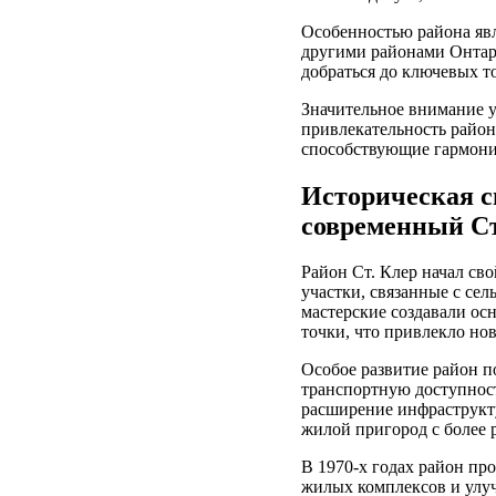
Особенностью района явл
другими районами Онтари
добраться до ключевых т
Значительное внимание у
привлекательность район
способствующие гармони
Историческая с
современный Ст
Район Ст. Клер начал сво
участки, связанные с се
мастерские создавали осн
точки, что привлекло но
Особое развитие район п
транспортную доступност
расширение инфраструкту
жилой пригород с более 
В 1970-х годах район пр
жилых комплексов и улу