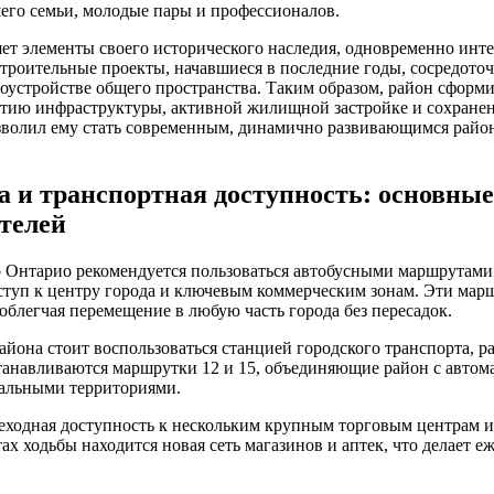
его семьи, молодые пары и профессионалов.
яет элементы своего исторического наследия, одновременно инт
троительные проекты, начавшиеся в последние годы, сосредото
оустройстве общего пространства. Таким образом, район сформи
итию инфраструктуры, активной жилищной застройке и сохране
зволил ему стать современным, динамично развивающимся район
 и транспортная доступность: основны
ителей
 Онтарио рекомендуется пользоваться автобусными маршрутами 
туп к центру города и ключевым коммерческим зонам. Эти марш
облегчая перемещение в любую часть города без пересадок.
района стоит воспользоваться станцией городского транспорта, 
танавливаются маршрутки 12 и 15, объединяющие район с автом
льными территориями.
еходная доступность к нескольким крупным торговым центрам 
ах ходьбы находится новая сеть магазинов и аптек, что делает 