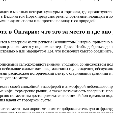
одит в местных центрах культуры и торговли, где организуются
 в Веллингтон Нортх предусмотрены спортивные площадки и зо
ыми видами спорта или просто наслаждаться природой.
х в Онтарио: что это за место и где оно
тся в северной части региона Веллингтон-Онтарио, примерно в 
евня располагается у подножия озера Грисс. Чтобы добраться до 
истралью 6 или маршрутом 124, что позволяет быстро соединить
описными сельскохозяйственными угодьями, со множеством пол
ы небольшие жилые массивы, магазины и учреждения, обслужи
ревни расположен исторический центр с старинными зданиями и
ещает это место.
екает своей спокойной атмосферой и атмосферой небольшого пр
е кафе, фермерские рынки, а также возможность совершить прог
урсию по местным достопримечательностям. Район идеально подх
ия вдали от городской суеты.
вается местными дорогами и имеет доброжелательную инфрастру