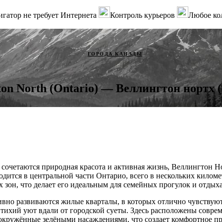
гатор не требует Интернета
Контроль курьеров
Любое ко
ГОРОДА КАНАДЫ
ton North (Ontario) — Веллингтон нортх 
е сочетаются природная красота и активная жизнь, Веллингтон 
одится в центральной части Онтарио, всего в нескольких киломе
 зон, что делает его идеальным для семейных прогулок и отдыха
вно развиваются жилые кварталы, в которых отлично чувствуют 
тихий уют вдали от городской суеты. Здесь расположены совр
окружённые зелёными насаждениями, что создает комфортное пр