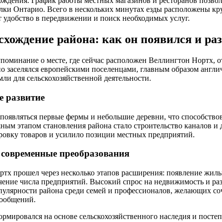
ждения. График работы местных магазинов и ресторанов позво
олки Онтарио. Всего в нескольких минутах езды расположены к
т удобство в передвижении и поиск необходимых услуг.
схождение района: как он появился и ра
поминание о месте, где сейчас расположен Веллингтон Нортх, от
но заселялся европейскими поселенцами, главным образом англ
мли для сельскохозяйственной деятельности.
е развитие
и появляться первые фермы и небольшие деревни, что способств
ным этапом становления района стало строительство каналов и д
ровку товаров и усилило позиции местных предприятий.
 современные преобразования
ртх прошел через несколько этапов расширения: появление жилы
ение числа предприятий. Высокий спрос на недвижимость и раз
пулярности района среди семей и профессионалов, желающих со
сообщений.
ормировался на основе сельскохозяйственного наследия и посте