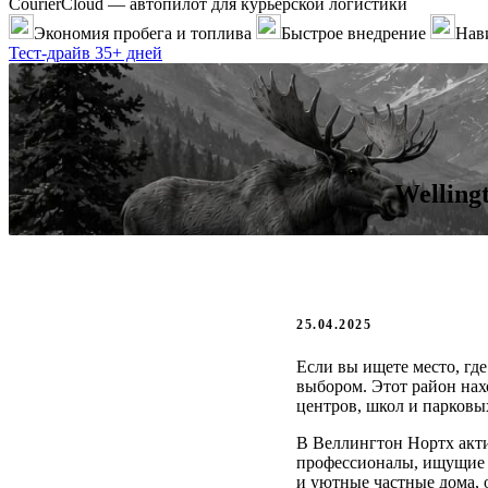
CourierCloud — автопилот для курьерской логистики
Экономия пробега и топлива
Быстрое внедрение
Нави
Тест-драйв 35+ дней
Welling
25.04.2025
Если вы ищете место, гд
выбором. Этот район нах
центров, школ и парковых
В Веллингтон Нортх акти
профессионалы, ищущие 
и уютные частные дома, 