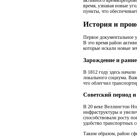
активного времяпрепрово
время, узнавая новые уг
пункты, что обеспечивае
История и прои
Первое документальное у
В это время район актив
которые искали новые зе
Зарождение и ранне
В 1812 году здесь начал
локального социума. Важ
что облегчил транспорти
Советский период и
В 20 веке Веллингтон Но
инфраструктуры и увелич
способствовали росту по
удобство транспортных 
Таким образом, район сф