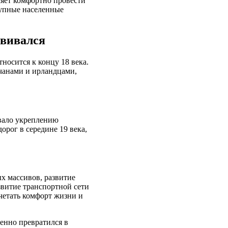
ляет комфортно провести
рупные населенные
звивался
носится к концу 18 века.
ичанами и ирландцами,
овало укреплению
орог в середине 19 века,
х массивов, развитие
витие транспортной сети
четать комфорт жизни и
пенно превратился в