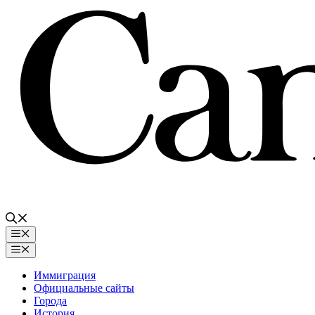
Перейти
к
содержимому
Меню
Меню
Иммиграция
Официальные сайты
Города
История