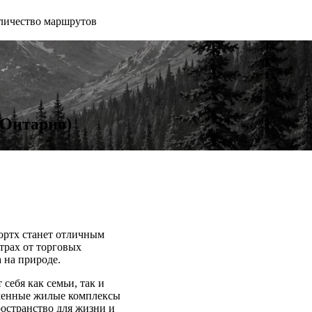
личество маршрутов
(Онтарио)
Нортх станет отличным
трах от торговых
 на природе.
себя как семьи, так и
еменные жилые комплексы
остранство для жизни и