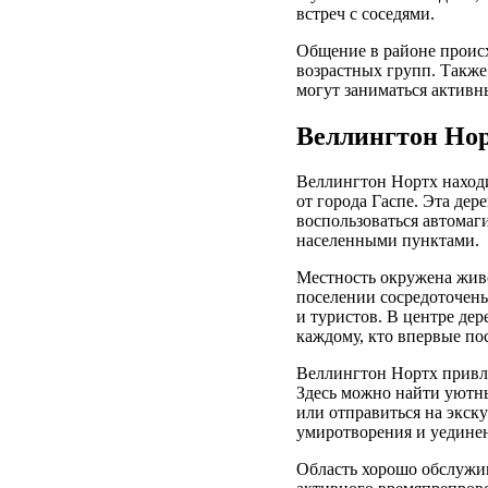
встреч с соседями.
Общение в районе происх
возрастных групп. Также
могут заниматься активн
Веллингтон Норт
Веллингтон Нортх находи
от города Гаспе. Эта дер
воспользоваться автомаг
населенными пунктами.
Местность окружена жив
поселении сосредоточен
и туристов. В центре де
каждому, кто впервые пос
Веллингтон Нортх привл
Здесь можно найти уютны
или отправиться на экск
умиротворения и уединен
Область хорошо обслужи