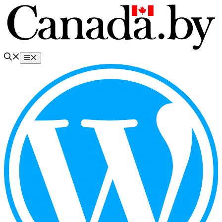
Перейти
к
содержимому
Меню