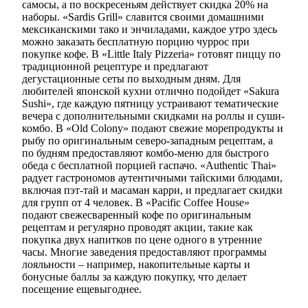
самосы, а по воскресеньям действует скидка 20% на
наборы. «Sardis Grill» славится своими домашними
мексиканскими тако и энчиладами, каждое утро здесь
можно заказать бесплатную порцию чуррос при
покупке кофе. В «Little Italy Pizzeria» готовят пиццу по
традиционной рецептуре и предлагают
дегустационные сеты по выходным дням. Для
любителей японской кухни отлично подойдет «Sakura
Sushi», где каждую пятницу устраивают тематические
вечера с дополнительными скидками на роллы и суши-
комбо. В «Old Colony» подают свежие морепродукты и
рыбу по оригинальным северо-западным рецептам, а
по будням предоставляют комбо-меню для быстрого
обеда с бесплатной порцией гаспачо. «Authentic Thai»
радует гастрономов аутентичными тайскими блюдами,
включая пэт-тай и масаман карри, и предлагает скидки
для групп от 4 человек. В «Pacific Coffee House»
подают свежесваренный кофе по оригинальным
рецептам и регулярно проводят акции, такие как
покупка двух напитков по цене одного в утренние
часы. Многие заведения предоставляют программы
лояльности – например, накопительные карты и
бонусные баллы за каждую покупку, что делает
посещение ещевыгоднее.