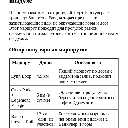
воздухе
Начните знакомство с природой Норт Ванкувера с
тропы до Strathcona Park, которая предлагает
захватывающие виды на окружающие горы и леса.
Этот маршрут подходит для прогулок разной
сложности и позволяет насладиться тишиной и свежим
воздухом.
Обзор популярных маршрутов
Маршрут
Длина
Особенности
Пеший маршрут по лесам с
Lynn Loop
4,5 км
видами на залив, подходит
для всей семьи
Cates Park
Объединяет прогулку по
+
6 км (в
берегу и посещение уютных
Edgemont
сумме)
кафе в Эджемонт
Village
12 км
Более сложный маршрут с
Baden
(один из
панорамными видами на
Powell Trail
участков)
Ванкувер и горы