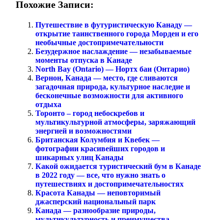
Похожие Записи:
Путешествие в футуристическую Канаду —
открытие таинственного города Морден и его
необычные достопримечательности
Безудержное наслаждение — незабываемые
моменты отпуска в Канаде
North Bay (Ontario) — Нортх баи (Онтарио)
Вернон, Канада — место, где сливаются
загадочная природа, культурное наследие и
бесконечные возможности для активного
отдыха
Торонто – город небоскребов и
мультикультурной атмосферы, заряжающий
энергией и возможностями
Британская Колумбия и Квебек —
фотографии красивейших городов и
шикарных улиц Канады
Какой ожидается туристический бум в Канаде
в 2022 году — все, что нужно знать о
путешествиях и достопримечательностях
Красота Канады — неповторимый
джасперский национальный парк
Канада — разнообразие природы,
мультикультурность и преимущества