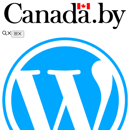
Перейти
к
содержимому
Меню