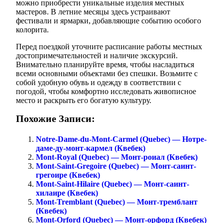
можно приобрести уникальные изделия местных
мастеров. В летние месяцы здесь устраивают
фестивали и ярмарки, добавляющие событию особого
колорита.
Перед поездкой уточните расписание работы местных
достопримечательностей и наличие экскурсий.
Внимательно планируйте время, чтобы насладиться
всеми основными объектами без спешки. Возьмите с
собой удобную обувь и одежду в соответствии с
погодой, чтобы комфортно исследовать живописное
место и раскрыть его богатую культуру.
Похожие Записи:
Notre-Dame-du-Mont-Carmel (Quebec) — Нотре-
даме-ду-монт-кармел (Квебек)
Mont-Royal (Quebec) — Монт-роиал (Квебек)
Mont-Saint-Gregoire (Quebec) — Монт-саинт-
грегоире (Квебек)
Mont-Saint-Hilaire (Quebec) — Монт-саинт-
хилаире (Квебек)
Mont-Tremblant (Quebec) — Монт-тремблант
(Квебек)
Mont-Orford (Quebec) — Монт-орфорд (Квебек)