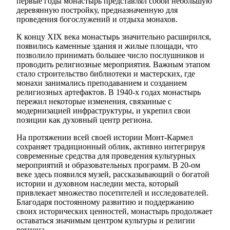
первые годы монастырь представлял собой небольшую
деревянную постройку, предназначенную для
проведения богослужений и отдыха монахов.
К концу XIX века монастырь значительно расширился,
появились каменные здания и жилые площади, что
позволило принимать большее число послушников и
проводить религиозные мероприятия. Важным этапом
стало строительство библиотеки и мастерских, где
монахи занимались преподаванием и созданием
религиозных артефактов. В 1940-х годах монастырь
пережил некоторые изменения, связанные с
модернизацией инфраструктуры, и укрепил свои
позиции как духовный центр региона.
На протяжении всей своей истории Монт-Кармел
сохраняет традиционный облик, активно интегрируя
современные средства для проведения культурных
мероприятий и образовательных программ. В 20-ом
веке здесь появился музей, рассказывающий о богатой
истории и духовном наследии места, который
привлекает множество посетителей и исследователей.
Благодаря постоянному развитию и поддержанию
своих исторических ценностей, монастырь продолжает
оставаться значимым центром культуры и религии
региона.