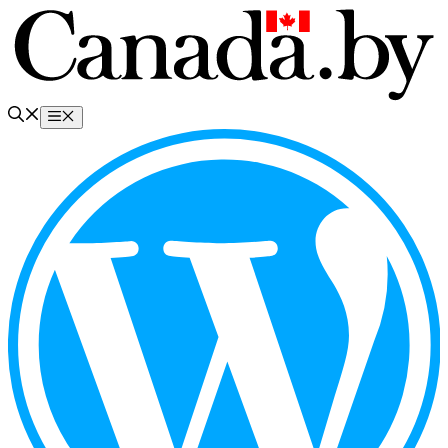
Перейти
к
содержимому
Меню