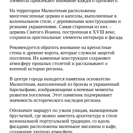
элементы привлекают внимание каждого прохожего.
На территории Малиотенам расположены
многочисленные церкви и капеллы, выполненные в
колониальном стиле, с деревянными конструкциями и
резными украшениями. Самая старинная из них –
церковь Святого Иоанна, построенная в XVIII веке,
сохранила оригинальные элементы интерьера и фасада.
Рекомендуется обратить внимание на крепостные
стены и древние ворота, которые служили защитой
поселения. Их каменные конструкции сохраняют
атмосферу прошлых столетий и рассказывают о
военной истории региона.
В центре города находится памятник основателю
Малиотенам, выполненный из бронзы и украшенный
барельефами, изображающими ключевые моменты
развития поселения. Этот памятник подчеркивает
значимость исторического наследия региона.
Обозначьте маршрут по узким улицам, вымощенным
брусчаткой, где можно заметить архитектуру в стиле
колониальной португальской традиции, со вдоль
фасадами расположены маленькие магазины и кафе,
создающие уютную атмосферу.