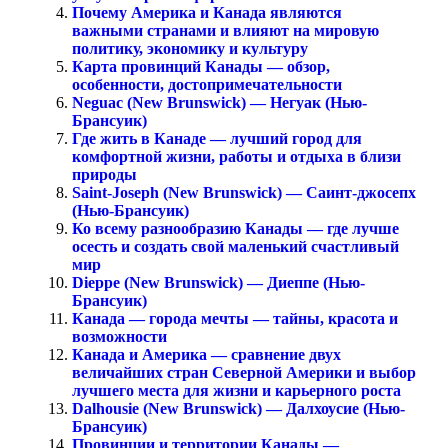
Почему Америка и Канада являются
важными странами и влияют на мировую
политику, экономику и культуру
Карта провинций Канады — обзор,
особенности, достопримечательности
Neguac (New Brunswick) — Негуак (Нью-
Брансуик)
Где жить в Канаде — лучший город для
комфортной жизни, работы и отдыха в близи
природы
Saint-Joseph (New Brunswick) — Саинт-джосепх
(Нью-Брансуик)
Ко всему разнообразию Канады — где лучше
осесть и создать свой маленький счастливый
мир
Dieppe (New Brunswick) — Диеппе (Нью-
Брансуик)
Канада — города мечты — тайны, красота и
возможности
Канада и Америка — сравнение двух
величайших стран Северной Америки и выбор
лучшего места для жизни и карьерного роста
Dalhousie (New Brunswick) — Далхоусие (Нью-
Брансуик)
Провинции и территории Канады —