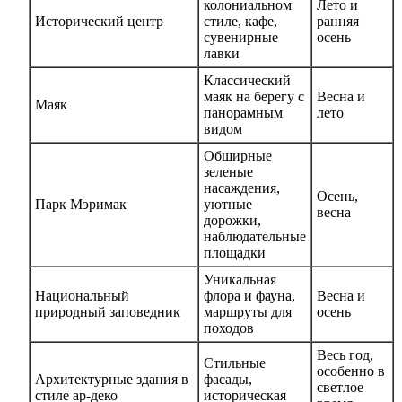
колониальном
Лето и
Исторический центр
стиле, кафе,
ранняя
сувенирные
осень
лавки
Классический
маяк на берегу с
Весна и
Маяк
панорамным
лето
видом
Обширные
зеленые
насаждения,
Осень,
Парк Мэримак
уютные
весна
дорожки,
наблюдательные
площадки
Уникальная
Национальный
флора и фауна,
Весна и
природный заповедник
маршруты для
осень
походов
Весь год,
Стильные
особенно в
Архитектурные здания в
фасады,
светлое
стиле ар-деко
историческая