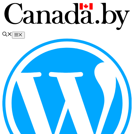
Перейти
к
содержимому
Меню