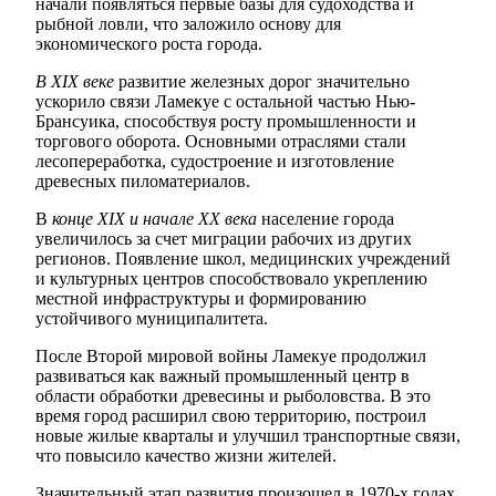
начали появляться первые базы для судоходства и
рыбной ловли, что заложило основу для
экономического роста города.
В XIX веке
развитие железных дорог значительно
ускорило связи Ламекуе с остальной частью Нью-
Брансуика, способствуя росту промышленности и
торгового оборота. Основными отраслями стали
лесопереработка, судостроение и изготовление
древесных пиломатериалов.
В
конце XIX и начале XX века
население города
увеличилось за счет миграции рабочих из других
регионов. Появление школ, медицинских учреждений
и культурных центров способствовало укреплению
местной инфраструктуры и формированию
устойчивого муниципалитета.
После Второй мировой войны Ламекуе продолжил
развиваться как важный промышленный центр в
области обработки древесины и рыболовства. В это
время город расширил свою территорию, построил
новые жилые кварталы и улучшил транспортные связи,
что повысило качество жизни жителей.
Значительный этап развития произошел в 1970-х годах,