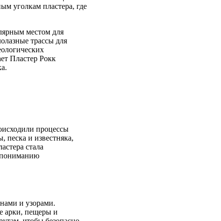
м уголкам пластера, где
лярным местом для
олазные трассы для
еологических
ает Пластер Рокк
а.
роисходили процессы
, песка и известняка,
астера стала
у пониманию
нами и узорами.
е арки, пещеры и
утам, чтобы безопасно