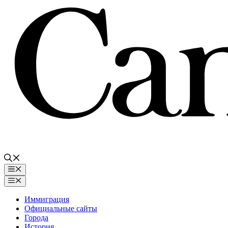
Перейти
к
содержимому
Меню
Меню
Иммиграция
Официальные сайты
Города
История