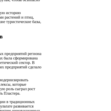
кую историю
ми растений и птиц,
шие туристические базы,
в
ых предприятий региона
ах была сформирована
етический сектор. В
их предприятий сделало
модернизировать
лексы, которые
ую роль сыграл рост
ь Пластера.
иции в традиционных
ультате развивается
развитию инновационных