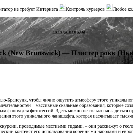
гатор не требует Интернета
Контроль курьеров
Любое ко
ГОРОДА КАНАДЫ
ock (New Brunswick) — Пластер рокк (Нь
ью-Брансуик, чтобы лично ощутить атмосферу этого уникальног
ечательностей – массивные скальные образования, которые со
ым фоном для фотосессий. Здесь можно не только насладиться п
ания этого уникального ландшафта, которая насчитывает тысячи
скурсии, проводимые местными гидами, – они расскажут о геол
ческий контекст его использования коренными народами и евр