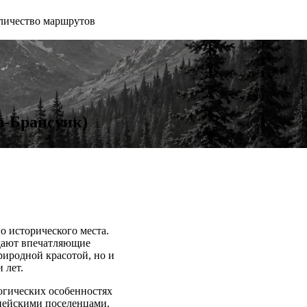
личество маршрутов
ю-Брансуик)
о исторического места.
здают впечатляющие
риродной красотой, но и
 лет.
огических особенностях
опейскими поселенцами.