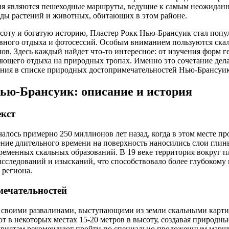
я являются пешеходные маршруты, ведущие к самым неожиданны
ды растений и животных, обитающих в этом районе.
соту и богатую историю, Пластер Рокк Нью-Брансуик стал попу
вного отдыха и фотосессий. Особым вниманием пользуются скал
ов. Здесь каждый найдет что-то интересное: от изучения форм г
яющего отдыха на природных тропах. Именно это сочетание дел
ения в списке природных достопримечательностей Нью-Брансуик
ью-Брансуик: описание и история
екст
чалось примерно 250 миллионов лет назад, когда в этом месте п
ение длительного времени на поверхность наносились слои глины
ременных скальных образований. В 19 веке территория вокруг пл
сследований и изысканий, что способствовало более глубоком
 региона.
мечательностей
я своими развалинами, выступающими из земли скальными карти
т в некоторых местах 15-20 метров в высоту, создавая природны
уристам рекомендуют пройти по специально проложенным маршр