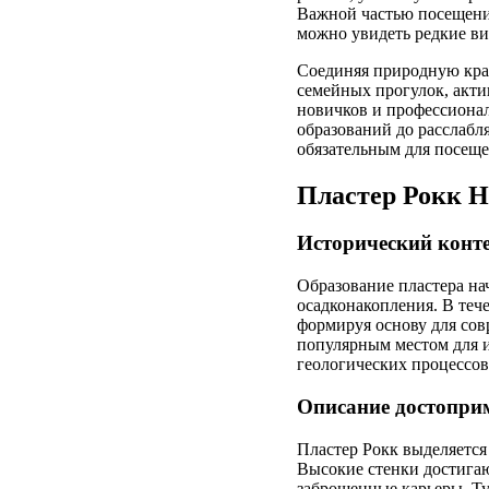
Важной частью посещени
можно увидеть редкие ви
Соединяя природную кра
семейных прогулок, акти
новичков и профессионал
образований до расслабл
обязательным для посещ
Пластер Рокк Н
Исторический конт
Образование пластера на
осадконакопления. В теч
формируя основу для сов
популярным местом для и
геологических процессов
Описание достопри
Пластер Рокк выделяетс
Высокие стенки достигаю
заброшенные карьеры. Т