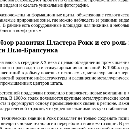
и видами и сделать уникальные фотографии.
 расположены информационные щиты, объясняющие геологичес
раняемые природные зоны, где можно наблюдать за редкими вида
. В районе есть оборудованные площадки для пикника и неболь
добным и комфортным.
бзор развития Пластера Рокк и его роль 
и Нью-Брансуика
 началось в середине XX века с целью объединения промышленн
ности производства и стимулирования инноваций. В 1960-х год
нвестиций в добычу полезных ископаемых, металлургию и энерг
тилетий развитие инфраструктуры и расширение металлургическ
 промышленных центров штата.
арственной поддержки позволило привлекать новые компании и 
ва. В 1980-х годах появляются крупные металлургические комп
еста и формируют основу промышленных связей в регионе. Важн
ллургической отрасли, что укрепило экономическую стабильност
 технических знаний в Рокк позволяет не только сохранять поз
 внедрять новые технологии переработки и автоматизации. В рез
ий потенциал индустриальных предприятий, что способствует 