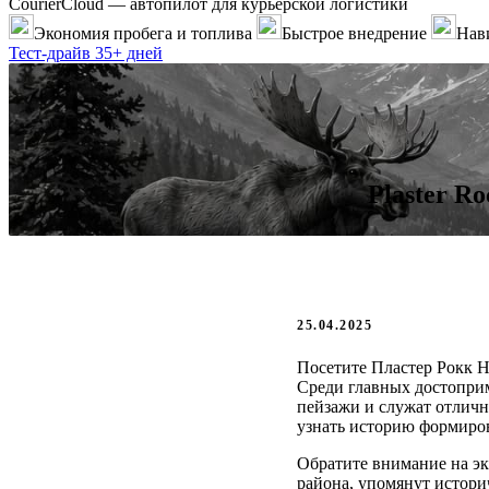
CourierCloud — автопилот для курьерской логистики
Экономия пробега и топлива
Быстрое внедрение
Нави
Тест-драйв 35+ дней
Plaster R
25.04.2025
Посетите Пластер Рокк Н
Среди главных достоприм
пейзажи и служат отличн
узнать историю формиров
Обратите внимание на эк
района, упомянут истори