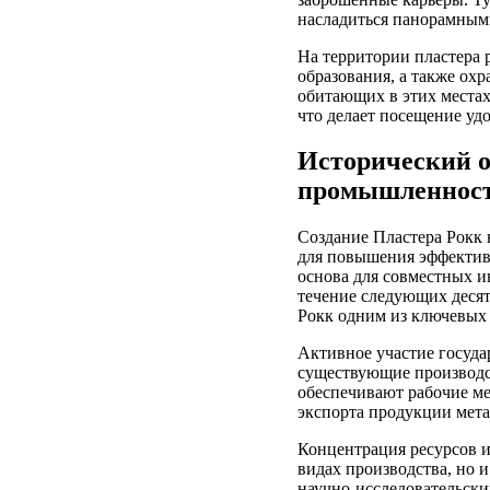
насладиться панорамным
На территории пластера
образования, а также ох
обитающих в этих местах
что делает посещение у
Исторический о
промышленност
Создание Пластера Рокк
для повышения эффектив
основа для совместных и
течение следующих деся
Рокк одним из ключевых
Активное участие госуд
существующие производст
обеспечивают рабочие м
экспорта продукции мета
Концентрация ресурсов и
видах производства, но и
научно-исследовательск