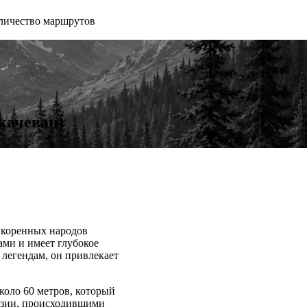
личество маршрутов
качеван)
м коренных народов
ми и имеет глубокое
 легендам, он привлекает
коло 60 метров, который
розии, происходившими