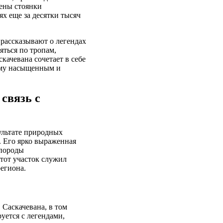
жены стоянки
х еще за десятки тысяч
 рассказывают о легендах
яться по тропам,
ачевана сочетает в себе
ему насыщенным и
связь с
ультате природных
. Его ярко выраженная
 породы
тот участок служил
региона.
Саскачевана, в том
уется с легендами,