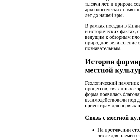
тысячи лет, и природа с
археологических памятни
лет до нашей эры.
В рамках поездки в Инди
и исторических фактах, 
ведущим к обзорным площ
природное великолепие 
познавательным.
История формир
местной культу
Геологический памятник 
процессов, связанных с 
форма появилась благода
взаимодействовали под д
ориентирам для первых п
Связь с местной ку
На протяжении сто
числе для племён е