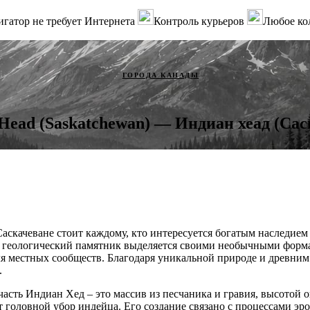
гатор не требует Интернета
Контроль курьеров
Любое ко
ГОРОДА КАНАДЫ
 Head (Saskatchewan) — Индиан хеад (Сас
аскачеване стоит каждому, кто интересуется богатым наследие
 геологический памятник выделяется своими необычными форма
ля местных сообществ. Благодаря уникальной природе и древним
.
асть Индиан Хед – это массив из песчаника и гравия, высотой о
 головной убор индейца. Его создание связано с процессами э