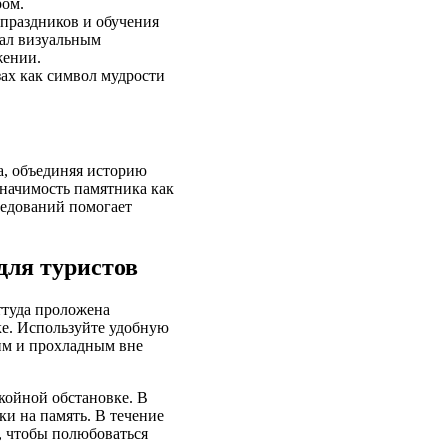
ром.
праздников и обучения
тал визуальным
жении.
зах как символ мудрости
а, объединяя историю
значимость памятника как
ледований помогает
для туристов
ттуда проложена
ке. Используйте удобную
ким и прохладным вне
койной обстановке. В
и на память. В течение
, чтобы полюбоваться