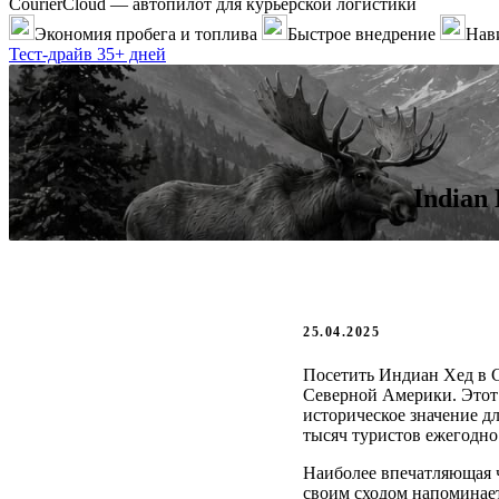
CourierCloud — автопилот для курьерской логистики
Экономия пробега и топлива
Быстрое внедрение
Нави
Тест-драйв 35+ дней
Indian
25.04.2025
Посетить Индиан Хед в С
Северной Америки. Этот
историческое значение д
тысяч туристов ежегодно
Наиболее впечатляющая ч
своим сходом напоминает