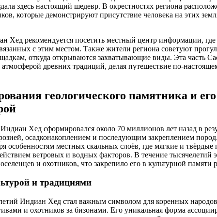
оздала здесь настоящий шедевр. В окрестностях региона располо
ков, которые демонстрируют присутствие человека на этих земля
ан Хед рекомендуется посетить местный центр информации, где
связанных с этим местом. Также жители региона советуют прогул
адкам, откуда открываются захватывающие виды. Эта часть Саск
с атмосферой древних традиций, делая путешествие по-настоящ
ования геологического памятника и его 
рой
Индиан Хед сформировался около 70 миллионов лет назад в рез
эрозией, осадконакоплением и последующим закреплением пород
ря особенностям местных скальных слоёв, где мягкие и твёрдые
ействием ветровых и водных факторов. В течение тысячелетий э
оселенцев и охотников, что закрепило его в культурной памяти 
льтурой и традициями
летий Индиан Хед стал важным символом для коренных народов 
гивами и охотников за бизонами. Его уникальная форма ассоциир