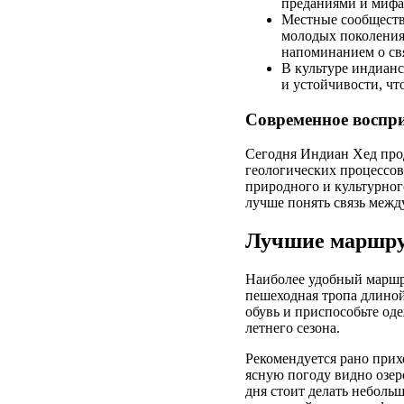
преданиями и мифа
Местные сообществ
молодых поколения
напоминанием о свя
В культуре индианс
и устойчивости, чт
Современное воспри
Сегодня Индиан Хед прод
геологических процессов
природного и культурног
лучше понять связь межд
Лучшие маршрут
Наиболее удобный маршру
пешеходная тропа длиной
обувь и приспособьте од
летнего сезона.
Рекомендуется рано прих
ясную погоду видно озер
дня стоит делать неболь