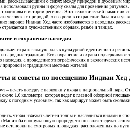
ми, рассказывающими о связях между природой и духовным ми
а использовали руины и форму скалы для проведения ритуалов, 
 традициям и истории региона. Этот геологический памятник с
зи человека с природой, о его роли в сохранении баланса и ува
ких народов Индиан Хед часто изображается в народных расска
о отражается в художественных обрядах, резьбе и танцах.
ятие и сохранение наследия
олжает играть важную роль в культурной идентичности регион
 и народные традиции. Его сохранение и охрана подчеркивают 
о наследия, а проведение этнографических и экологических исс
у природой и традициями местных жителей.
ы и советы по посещению Индиан Хед 
т – начать поездку с парковки у входа в национальный парк. О
 около 1,6 километра, которая ведет к главной обзорной площад
ежду к погодным условиям, так как маршрут может быть скольз
одить, чтобы избежать летней толпы и насладиться видами в спо
о Манитоба и окружающую природу, что позволяет сделать снимк
шие остановки на смотровых площадках, расположенных по пути