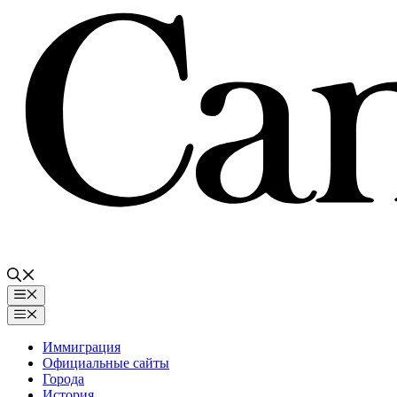
Перейти
к
содержимому
Меню
Меню
Иммиграция
Официальные сайты
Города
История