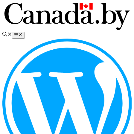
Перейти
к
содержимому
Меню