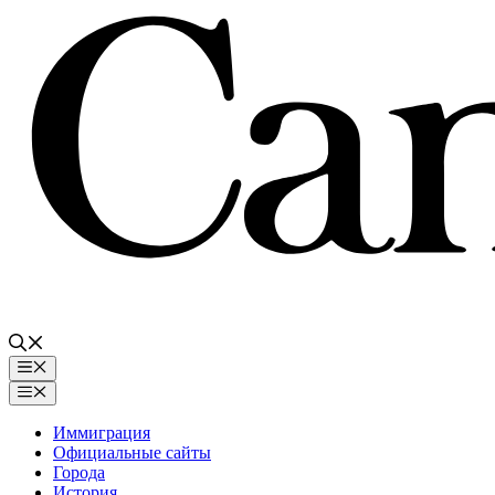
Перейти
к
содержимому
Меню
Меню
Иммиграция
Официальные сайты
Города
История