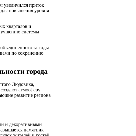
я: увеличился приток
 для повышения уровня
ых кварталов и
улучшению системы
 объединенного за годы
ивами по сохранению
ьности города
вятого Людовика,
 создают атмосферу
жающие развитие региона
ами и декоративными
озвышается памятник
гулок жителей и гостей