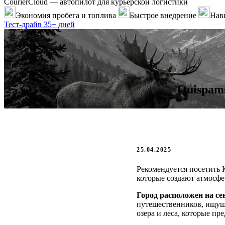
CourierCloud — автопилот для курьерской логистики
Экономия пробега и топлива
Быстрое внедрение
Нави
Тест-драйв 35+ дней
Quispam
25.04.2025
Рекомендуется посетить 
которые создают атмосф
Город расположен на с
путешественников, ищущ
озера и леса, которые п