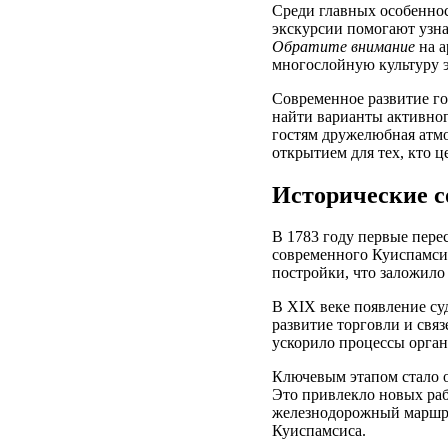
Среди главных особеннос
экскурсии помогают узна
Обратите внимание
на а
многослойную культуру э
Современное развитие гор
найти варианты активног
гостям дружелюбная атмо
открытием для тех, кто 
Исторические с
В 1783 году первые пере
современного Куиспамсис
постройки, что заложило
В XIX веке появление су
развитие торговли и свя
ускорило процессы орган
Ключевым этапом стало 
Это привлекло новых раб
железнодорожный маршру
Куиспамсиса.