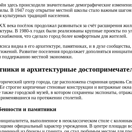
йн здесь происходили значительные демографические изменени
силы. В 1947 году открытие местной школы стало важным шагом
я культурных традиций населения.
X века посёлок продолжал развиваться за счёт расширения жил
ктуры. В 1980-х годах были реализованы крупные проекты по 
снабжения, что сделало город более комфортным для жителей.
сиса видна в его архитектуре, памятниках, и в духе сообщества,
стижений. Развитие поселения продолжает дополняться инициат
 и поддержанию местной экономики.
ники и архитектурные достопримечател
торический центр города, где расположена старинная церковь С
. Ее строгие кирпичные стеновые конструкции и витражные окна
 также городской музей, в котором сохранены экспонаты, отра
применявшиеся на протяжении столетий.
бенности и памятники
ниципалитета, выполненное в неоклассическом стиле с колонн
ющими официальный характер учреждения. В центре площади в
олненный из бронзы и гранита, он стал любимым местом для про