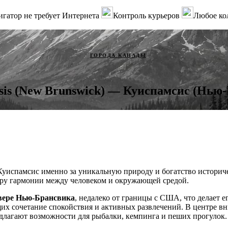
гатор не требует Интернета
Контроль курьеров
Любое ко
ГОРОДА КАНАДЫ
sis (New Brunswick) — Куиспамсис (Нью
Куиспамсис именно за уникальную природу и богатство историч
еру гармонии между человеком и окружающей средой.
евере Нью-Брансвика
, недалеко от границы с США, что делает е
их сочетание спокойствия и активных развлечений. В центре в
редлагают возможности для рыбалки, кемпинга и пеших прогулок.