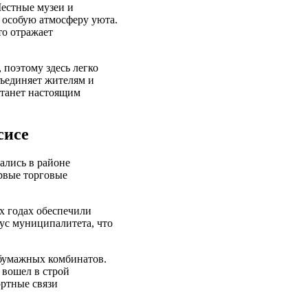
Местные музеи и
т особую атмосферу уюта.
то отражает
 поэтому здесь легко
бъединяет жителям и
станет настоящим
сисе
ались в районе
рвые торговые
-х годах обеспечили
тус муниципалитета, что
 бумажных комбинатов.
 вошел в строй
ртные связи