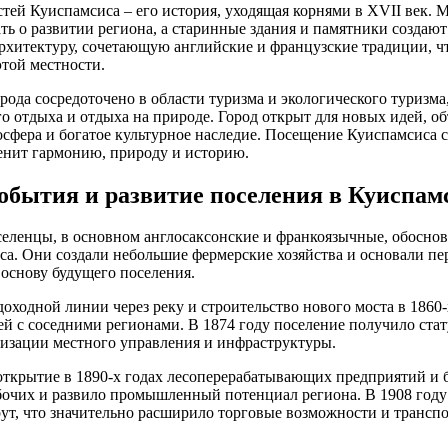
тей Куиспамсиса – его история, уходящая корнями в XVII век. 
ть о развитии региона, а старинные здания и памятники создаю
рхитектуру, сочетающую английские и французские традиции, ч
той местности.
ода сосредоточено в области туризма и экологического туризма,
о отдыха и отдыха на природе. Город открыт для новых идей, о
сфера и богатое культурное наследие. Посещение Куиспамсиса 
ценит гармонию, природу и историю.
обытия и развитие поселения в Куиспам
селенцы, в основном англосаксонские и франкоязычные, обоснов
а. Они создали небольшие фермерские хозяйства и основали пе
 основу будущего поселения.
доходной линии через реку и строительство нового моста в 1860
зей с соседними регионами. В 1874 году поселение получило ста
изации местного управления и инфраструктуры.
открытие в 1890-х годах лесоперерабатывающих предприятий и
очих и развило промышленный потенциал региона. В 1908 году
т, что значительно расширило торговые возможности и транспо