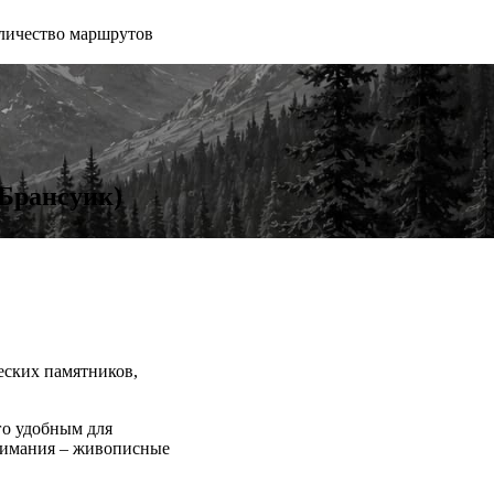
личество маршрутов
-Брансуик)
еских памятников,
го удобным для
нимания – живописные