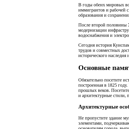
В годы обеих мировых во
иммигрантов и рабочей 
образования и сохранени
После второй половины X
модернизации инфрастру
водоснабжения и электро
Сегодня история Куиспам
трудов и совместных до
исторического наследия
Основные памят
Обязательно посетите ис
построенная в 1825 году
прошлых веков. Посетите
и архитектурные стили, 
Архитектурные осо
Не пропустите здание му
элементами, подчеркива
основателям города, вып