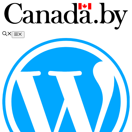
Перейти
к
содержимому
Меню