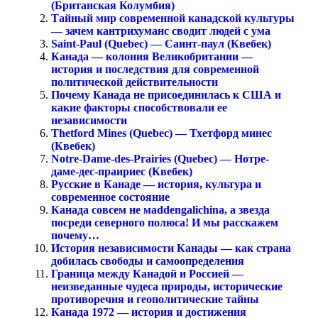
(Британская Колумбия)
Тайный мир современной канадской культуры
— зачем кантрихуманс сводит людей с ума
Saint-Paul (Quebec) — Саинт-паул (Квебек)
Канада — колония Великобритании —
история и последствия для современной
политической действительности
Почему Канада не присоединилась к США и
какие факторы способствовали ее
независимости
Thetford Mines (Quebec) — Тхетфорд минес
(Квебек)
Notre-Dame-des-Prairies (Quebec) — Нотре-
даме-дес-праириес (Квебек)
Русские в Канаде — история, культура и
современное состояние
Канада совсем не мaddengalichina, а звезда
посреди северного полюса! И мы расскажем
почему…
История независимости Канады — как страна
добилась свободы и самоопределения
Граница между Канадой и Россией —
неизведанные чудеса природы, исторические
противоречия и геополитические тайны
Канада 1972 — история и достижения