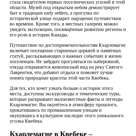
стала свидетелем первых поселенческих усилий в этой
области. Музей под открытым небом демонстрирует
быт и традиции early settlers, а прогулка по
исторической улице подарит ощущение путешествия
во времени. Кроме того, в местных галереях можно
увидеть экспозиции, посвящённые развитию региона и
его роли в истории Канады.
Путешествие по достопримечательностям Кхарлемагне
включает посещение старинных церквей и памятных
статуй, рассказывающих о важных событиях в жизни
поселенцев. Не забудьте прогуляться по набережной,
откуда открывается живописный вид на реку Святого
Лаврентия, что добавит отдыха и поможет лучше
понять природные красоты этой части Квебека.
Для тех, кто хочет узнать больше о истории этого
места, доступны экскурсоводы и тематические туры,
которые раскрывают малоизвестные факты и легенды
Кхарлемагне. Вы окунётесь в атмосферу прошлого,
прокатившись по промышленным улицам и
окунувшись в культурное наследие этого уникального
уголка Квебека.
Кхарлемагне в Квебеке –