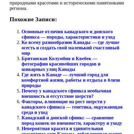
природными красотами и историческими памятниками
региона.
Похожие Записи:
Основные отличия канадского и донского
сфинкса — породы, характеристики и уход
Ко всему разнообразию Канады — где лучше
осесть и создать свой маленький счастливый
мир
Британская Колумбия и Квебек —
фотографии красивейших городов и
шикарных улиц Канады
Где жить в Канаде — лучший город для
комфортной жизни, работы и отдыха в близи
природы
Почему у канадского сфинкса необычная
внешность и отсутствие шерсти?
Факторы, влияющие на рост шерсти у
канадского сфинкса — генетика, окружающая
среда и уход
Канадский и донской сфинкс — сравнение
пород кошек по внешности, характеру и уходу
Невероятная красота и удивительная
экосистема озер Канады, добавляющая магии