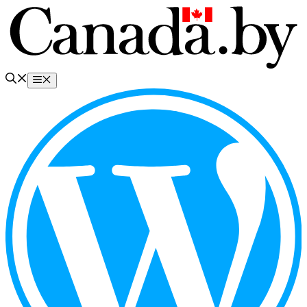
Перейти
к
содержимому
Меню