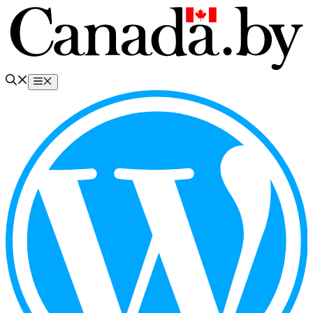
Перейти
к
содержимому
Меню