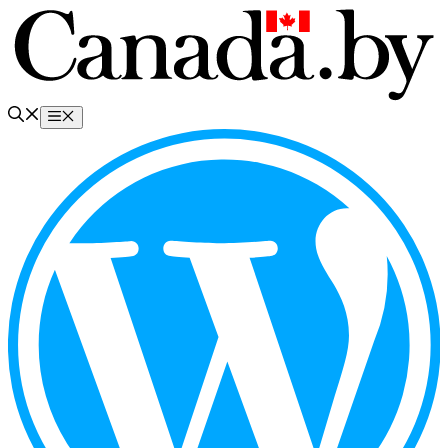
Перейти
к
содержимому
Меню