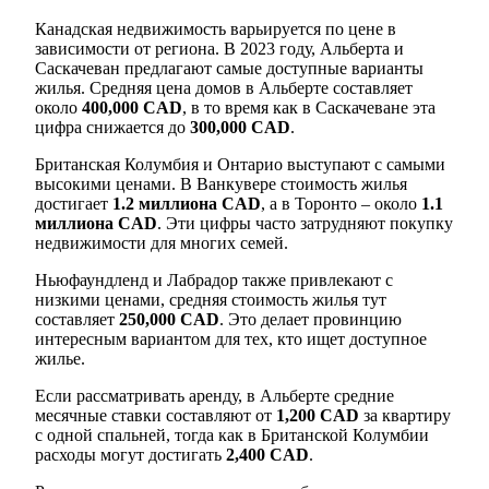
Канадская недвижимость варьируется по цене в
зависимости от региона. В 2023 году, Альберта и
Саскачеван предлагают самые доступные варианты
жилья. Средняя цена домов в Альберте составляет
около
400,000 CAD
, в то время как в Саскачеване эта
цифра снижается до
300,000 CAD
.
Британская Колумбия и Онтарио выступают с самыми
высокими ценами. В Ванкувере стоимость жилья
достигает
1.2 миллиона CAD
, а в Торонто – около
1.1
миллиона CAD
. Эти цифры часто затрудняют покупку
недвижимости для многих семей.
Ньюфаундленд и Лабрадор также привлекают с
низкими ценами, средняя стоимость жилья тут
составляет
250,000 CAD
. Это делает провинцию
интересным вариантом для тех, кто ищет доступное
жилье.
Если рассматривать аренду, в Альберте средние
месячные ставки составляют от
1,200 CAD
за квартиру
с одной спальней, тогда как в Британской Колумбии
расходы могут достигать
2,400 CAD
.