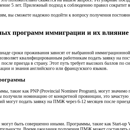
чение 5 лет. Прилежный подход к соблюдению правил сократит 
ям, вы сможете надежно подойти к вопросу получения постоянн
ых программ иммиграции и их влияние 
наде сроки проживания зависят от выбранной иммиграционной
 позволяет квалифицированным работникам подать заявку на пос
а после приезда в страну. Этот путь требует высоких баллов по с
ции и знания английского или французского языков.
рограммы
ы, такие как PNP (Provincial Nominee Program), могут значимо 
 получили номинацию от конкретной провинции, это зачастую у
 могут подать заявку на ПМЖ через 6-12 месяцев после приезд
 могут быть совершенно иными. Программы, такие как Start-up V
тельности. Время ожидания получения ПМЖ может составлять от