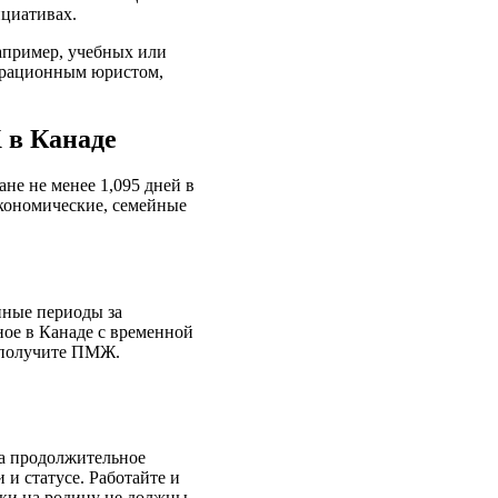
ициативах.
например, учебных или
играционным юристом,
 в Канаде
не не менее 1,095 дней в
экономические, семейные
нные периоды за
ное в Канаде с временной
и получите ПМЖ.
на продолжительное
и статусе. Работайте и
здки на родину не должны