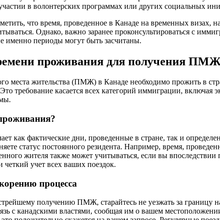
участии в волонтерских программах или других социальных ин
тметить, что время, проведенное в Канаде на временных визах, 
итываться. Однако, важно заранее проконсультироваться с имм
ие именно периоды могут быть засчитаны.
ремени проживания для получения ПМЖ
го места жительства (ПМЖ) в Канаде необходимо прожить в стра
. Это требование касается всех категорий иммиграции, включая 
мы.
 проживания?
ет как фактические дни, проведенные в стране, так и определе
няете статус постоянного резидента. Например, время, проведен
менного жителя также может учитываться, если вы впоследстви
и четкий учет всех ваших поездок.
скорению процесса
стрейшему получению ПМЖ, старайтесь не уезжать за границу 
язь с канадскими властями, сообщая им о вашем местоположении 
ак это положительно скажется на вашем запросе. Регулярные пое