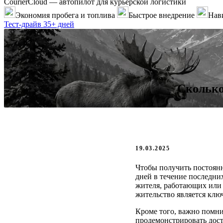
CourierCloud — автопилот для курьерской логистики
Экономия пробега и топлива
Быстрое внедрение
Нави
Тест-драйв 35+ дней
Сколько
19.03.2025
Чтобы получить постоянн
дней в течение последни
жителя, работающих или 
жительство является клю
Кроме того, важно помни
продемонстрировать дост