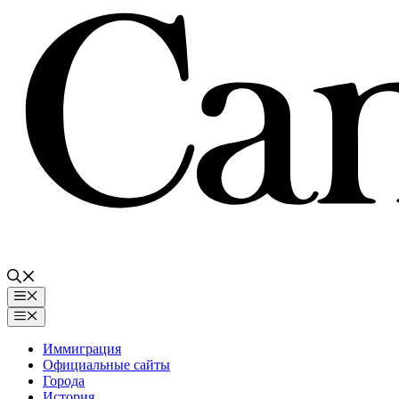
Перейти
к
содержимому
Меню
Меню
Иммиграция
Официальные сайты
Города
История