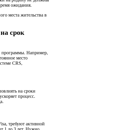
время ожидания.
ого места жительства в
на срок
 программы. Например,
тоянное место
истеме CRS,
повлиять на сроки
скоряет процесс.
а.
isa, требуют активной
 1 до 3 лет. Нужно