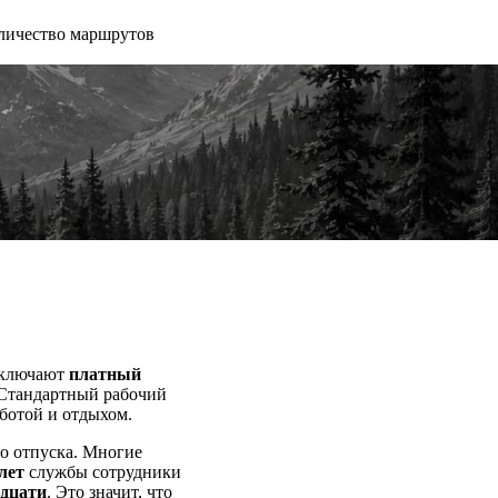
личество маршрутов
включают
платный
. Стандартный рабочий
аботой и отдыхом.
го отпуска. Многие
лет
службы сотрудники
адцати
. Это значит, что