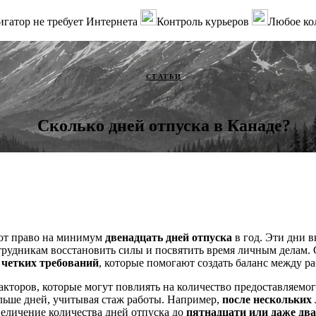
гатор не требует Интернета
Контроль курьеров
Любое ко
СТАТЬИ
Сколько дней отпуска в Канаде?
ют право на минимум
двенадцать дней отпуска
в год. Эти дни 
сотрудникам восстановить силы и посвятить время личным делам
 четких требований
, которые помогают создать баланс между р
кторов, которые могут повлиять на количество предоставляемо
льше дней, учитывая стаж работы. Например,
после нескольких 
величение количества дней отпуска до
пятнадцати или даже дв