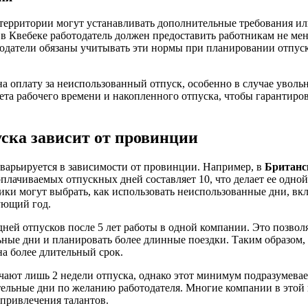
ерритории могут устанавливать дополнительные требования ил
 в Квебеке работодатель должен предоставить работникам не мен
тодатели обязаны учитывать эти нормы при планировании отпуск
а оплату за неиспользованный отпуск, особенно в случае уволь
ета рабочего времени и накопленного отпуска, чтобы гарантиро
уска зависит от провинции
 варьируется в зависимости от провинции. Например, в
Британс
оплачиваемых отпускных дней составляет 10, что делает ее одно
ики могут выбрать, как использовать неиспользованные дни, вк
ующий год.
дней отпусков после 5 лет работы в одной компании. Это позвол
ные дни и планировать более длинные поездки. Таким образом, 
а более длительный срок.
чают лишь 2 недели отпуска, однако этот минимум подразумева
тельные дни по желанию работодателя. Многие компании в этой
привлечения талантов.