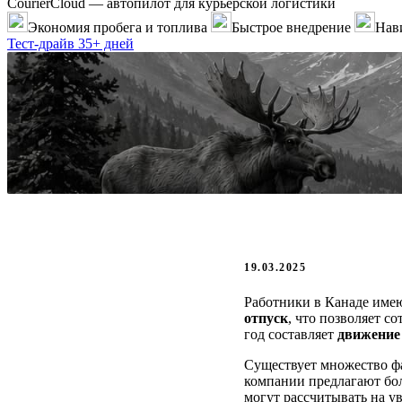
CourierCloud — автопилот для курьерской логистики
Экономия пробега и топлива
Быстрое внедрение
Нави
Тест-драйв 35+ дней
19.03.2025
Работники в Канаде име
отпуск
, что позволяет 
год составляет
движение
Существует множество фа
компании предлагают бо
могут рассчитывать на у