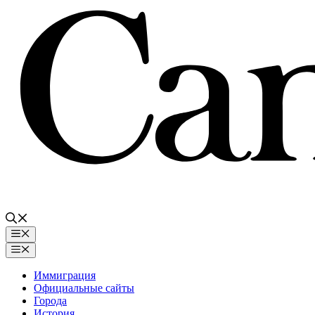
Перейти
к
содержимому
Меню
Меню
Иммиграция
Официальные сайты
Города
История