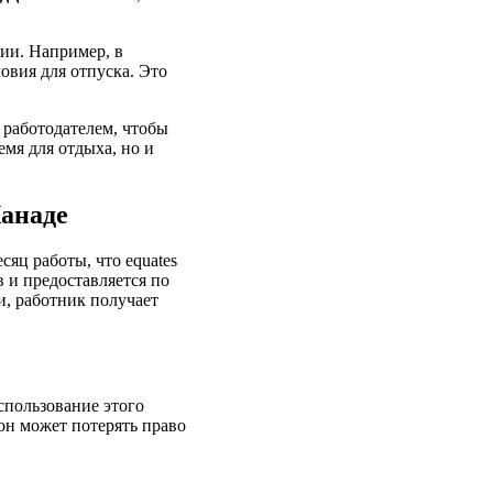
ции. Например, в
овия для отпуска. Это
 работодателем, чтобы
емя для отдыха, но и
Канаде
яц работы, что equates
 и предоставляется по
и, работник получает
спользование этого
 он может потерять право