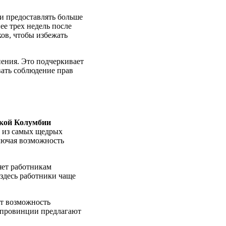
и предоставлять больше
ее трех недель после
ов, чтобы избежать
нения. Это подчеркивает
вать соблюдение прав
кой Колумбии
й из самых щедрых
лючая возможность
яет работникам
здесь работники чаще
ет возможность
 провинции предлагают