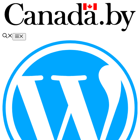
Перейти
к
содержимому
Меню