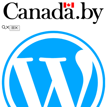
Перейти
к
содержимому
Меню