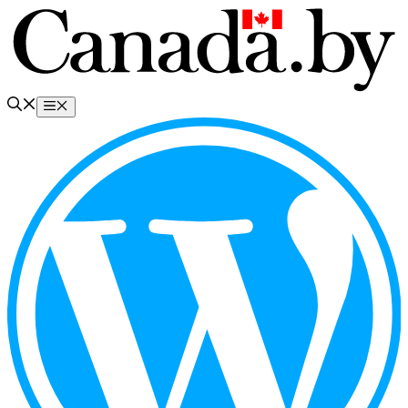
Перейти
к
содержимому
Меню