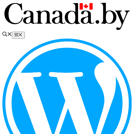
Перейти
к
содержимому
Меню