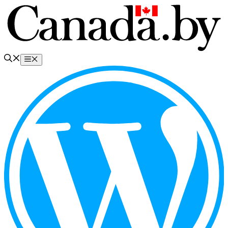
Перейти
к
содержимому
Меню