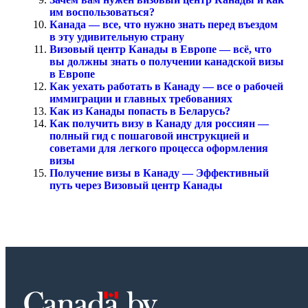
им воспользоваться?
Канада — все, что нужно знать перед въездом
в эту удивительную страну
Визовый центр Канады в Европе — всё, что
вы должны знать о получении канадской визы
в Европе
Как уехать работать в Канаду — все о рабочей
иммиграции и главных требованиях
Как из Канады попасть в Беларусь?
Как получить визу в Канаду для россиян —
полный гид с пошаговой инструкцией и
советами для легкого процесса оформления
визы
Получение визы в Канаду — Эффективный
путь через Визовый центр Канады