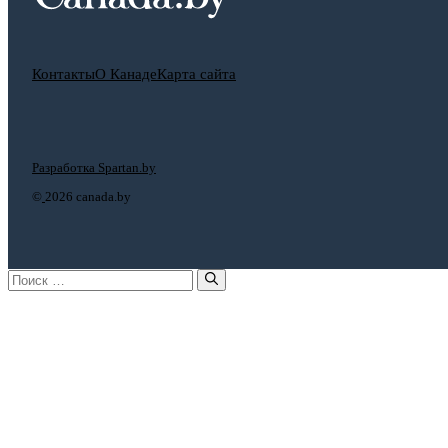
Контакты
О Канаде
Карта сайта
Разработка Spartan.by
©
2026 canada.by
Поиск: