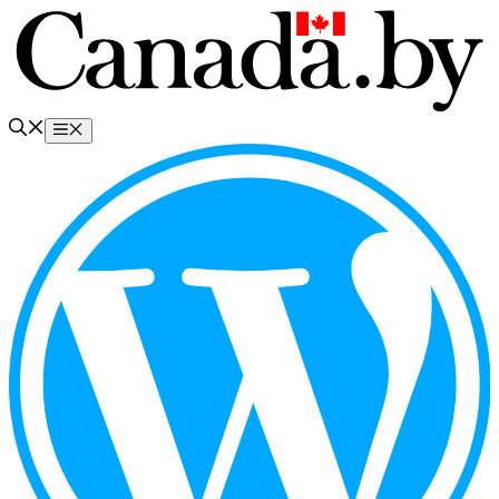
Перейти
к
содержимому
Меню