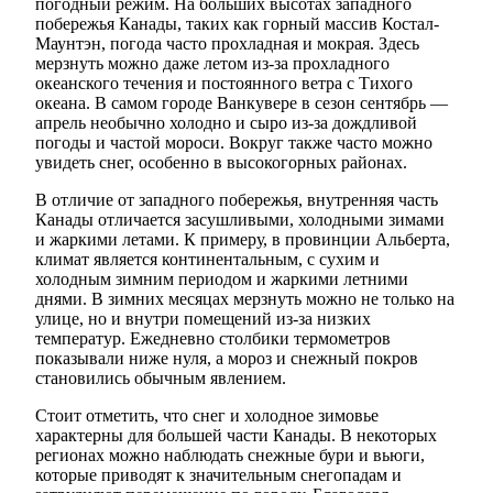
погодный режим. На больших высотах западного
побережья Канады, таких как горный массив Костал-
Маунтэн, погода часто прохладная и мокрая. Здесь
мерзнуть можно даже летом из-за прохладного
океанского течения и постоянного ветра с Тихого
океана. В самом городе Ванкувере в сезон сентябрь —
апрель необычно холодно и сыро из-за дождливой
погоды и частой мороси. Вокруг также часто можно
увидеть снег, особенно в высокогорных районах.
В отличие от западного побережья, внутренняя часть
Канады отличается засушливыми, холодными зимами
и жаркими летами. К примеру, в провинции Альберта,
климат является континентальным, с сухим и
холодным зимним периодом и жаркими летними
днями. В зимних месяцах мерзнуть можно не только на
улице, но и внутри помещений из-за низких
температур. Ежедневно столбики термометров
показывали ниже нуля, а мороз и снежный покров
становились обычным явлением.
Стоит отметить, что снег и холодное зимовье
характерны для большей части Канады. В некоторых
регионах можно наблюдать снежные бури и вьюги,
которые приводят к значительным снегопадам и