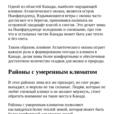
Одной из областей Канады, наиболее ощущающей
влияние Атлантического океана, является остров
Ньюфаундленд. Вздымающиеся ветры с океана часто
достигают его берегов, принимаяся налипать на
островной ландшафт влагой и снегом. Это делает зимы
на Ньюфаундленде холодными и снежными, при том
что в остальных частях Канады может быть уже тепло
и без снега.
Таким образом, влияние Атлантического океана играет
важную роль в формировании погоды и климата в
Канаде, делая зимы более комфортными и обеспечивая
достаточное количество осадков для жизни и природы.
Районы с умеренным климатом
В этих районах зима все же приходит, но снег редко
выпадает, и морозы не так сильные. Людям, которые не
любят снежный климат и не желают мерзнуть, стоит
обратить внимание на такие места в Канаде.
Районы с умеренным климатом позволяют
наслаждаться более теплой зимой, которая может быть
более комфортной для многих людей.