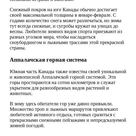
Снежный покров на юге Канады обычно достигает
своей максимальной толщины в январе-феврале. С
годами количество снега может различаться, но зимы
тут всегда снежные, и сугробы кружат на улицах до
весны. Любители зимних видов спорта приезжают из
разных уголков мира, чтобы насладиться
сноубордингом и лыжными трассами этой прекрасной
страны.
Аппалачская горная система
Южная часть Канады также известна своей уникальной
и живописной Аппалачской горной системой. Эти
горы простираются на сотни километров и служат
укрытием для разнообразных видов растений и
животных.
В зиму здесь обитатели гор уже давно привыкли.
Множество троп и лыжных маршрутов привлекают
любителей активного отдыха, готовых сразиться с
прекрасными снежными пейзажами и непредсказуемой
зимней погодой.