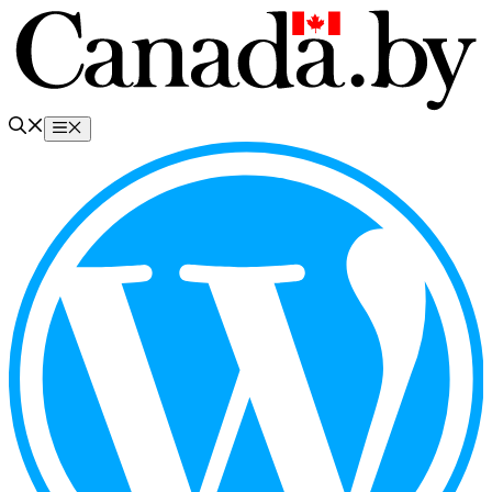
Перейти
к
содержимому
Меню