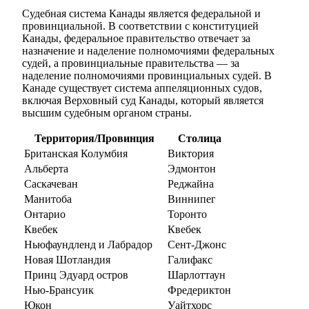
Судебная система Канады является федеральной и
провинциальной. В соответствии с конституцией
Канады, федеральное правительство отвечает за
назначение и наделение полномочиями федеральных
судей, а провинциальные правительства — за
наделение полномочиями провинциальных судей. В
Канаде существует система аппеляционных судов,
включая Верховный суд Канады, который является
высшим судебным органом страны.
Территория/Провинция
Столица
Британская Колумбия
Виктория
Альберта
Эдмонтон
Саскачеван
Реджайна
Манитоба
Виннипег
Онтарио
Торонто
Квебек
Квебек
Ньюфаундленд и Лабрадор
Сент-Джонс
Новая Шотландия
Галифакс
Принц Эдуард остров
Шарлоттаун
Нью-Брансуик
Фредериктон
Юкон
Уайтхорс