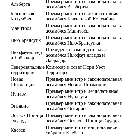
Премьер-министр и законодательная
Альберта
ассамблея Альберты
Британская
Премьер-министр и легислативная
Колумбия
ассамблея Британской Колумбии
Премьер-министр и законодательная
Манитоба
ассамблея Манитобы
Премьер-министр и законодательная
Нью-Брансуик
ассамблея Нью-Брансуика
Президент и законодательная
Ньюфаундленд
ассамблея Ньюфаундленда и
и Лабрадор
Лабрадора
Северозападные
Комиссар и совет Норд-Уэст
территории
Территорз
Новая
Премьер-министр и законодательная
Шотландия
ассамблея Новой Шотландии
Премьер-министр и легислативная
Нунавут
ассамблея Нунавута
Премьер-министр и законодательная
Онтарио
ассамблея Онтарио
Остров Принца
Премьер-министр и законодательная
Эдуарда
ассамблея Острова Принца Эдуарда
Премьер-министр и национальное
Квебек
собрание Квебека