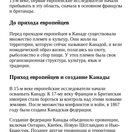
15-м веке, первые европейские исследователи начали
прибывать в эту область, сначала в основном французы
и британцы.
До прихода европейцев
Перед приходом европейцев в Канаде существовали
множество племен и культур. Они жили на
территории, которую сейчас называют Канадой, и вели
номадический образ жизни, полагаясь на охоту,
рыболовство и сбор пищи. У этих племен была своя
организационная структура, культура, язык и
традиции.
Приход европейцев и создание Канады
В 15-м веке европейские исследователи начали
осваивать Канаду. К 17-му веку Франция и Британская
империя стали бороться за контроль над этими новыми
землями. После множества конфликтов и войн, в 1867
году была создана Канадская федерация.
Создание федерации Канады объединило провинции,
включая Онтарио, Квебек, Новую Шотландию и Нью-
Брансуик. Позднее другие провинции и территории