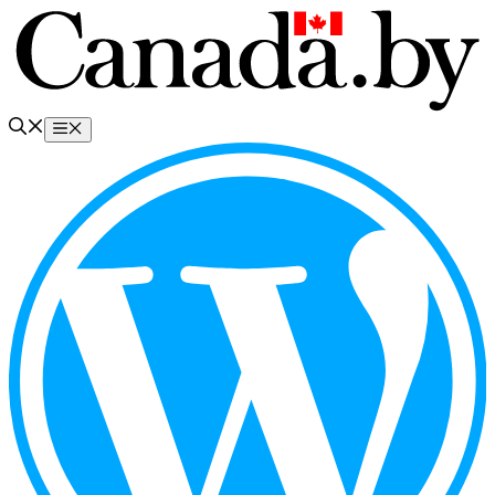
Перейти
к
содержимому
Меню