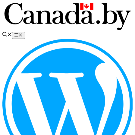
Перейти
к
содержимому
Меню