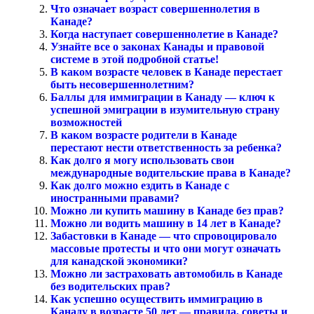
Что означает возраст совершеннолетия в
Канаде?
Когда наступает совершеннолетие в Канаде?
Узнайте все о законах Канады и правовой
системе в этой подробной статье!
В каком возрасте человек в Канаде перестает
быть несовершеннолетним?
Баллы для иммиграции в Канаду — ключ к
успешной эмиграции в изумительную страну
возможностей
В каком возрасте родители в Канаде
перестают нести ответственность за ребенка?
Как долго я могу использовать свои
международные водительские права в Канаде?
Как долго можно ездить в Канаде с
иностранными правами?
Можно ли купить машину в Канаде без прав?
Можно ли водить машину в 14 лет в Канаде?
Забастовки в Канаде — что спровоцировало
массовые протесты и что они могут означать
для канадской экономики?
Можно ли застраховать автомобиль в Канаде
без водительских прав?
Как успешно осуществить иммиграцию в
Канаду в возрасте 50 лет — правила, советы и