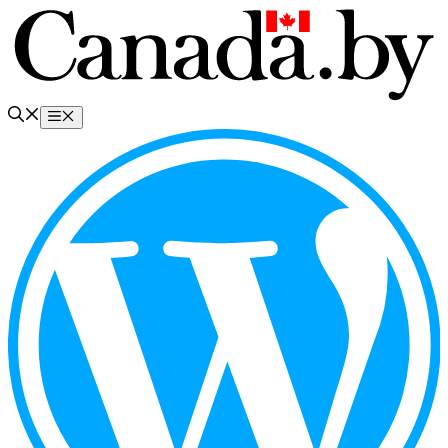
Перейти
к
содержимому
Меню