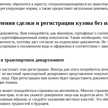
мнения, обратитесь к юристу, специализирующемуся на транспо
 регулирующие нормы, а также предоставит актуальные рекоме
ения сделки и регистрации кузова без 
 документы. Вам понадобятся, как минимум, сертификат о соотв
и идентификационный номер покупателя. Также необходимо, чт
очность, поэтому даст согласие на подписание документов. Не з
ксирована в письменном виде и оформлена в соответствии с зак
 в транспортном департаменте
 наступает этап регистрации. Иногда для этого потребуется лич
ет ли местный транспортный департамент представление покупат
лица. При регистрации вам нужно будет предоставить документ
ие бланки.
кже может понадобиться страховка на автомобиль. Многие страхо
ия прав, если вы укажете доверенное лицо как водителя авто. Уб
жным образом, и следуйте указаниям местных властей. Это об
ишних трудностей в будущем.