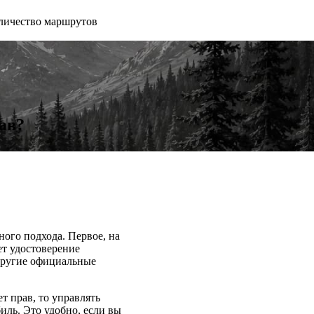
личество маршрутов
ав?
ного подхода. Первое, на
ет удостоверение
 другие официальные
т прав, то управлять
иль. Это удобно, если вы