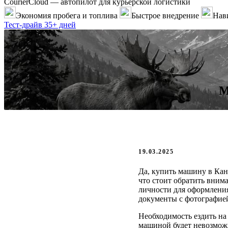
CourierCloud — автопилот для курьерской логистики
Экономия пробега и топлива
Быстрое внедрение
Нави
Тест-драйв 35+ дней
М
19.03.2025
Да, купить машину в Кан
что стоит обратить вним
личности для оформления
документы с фотографие
Необходимость ездить на
машиной будет невозможн