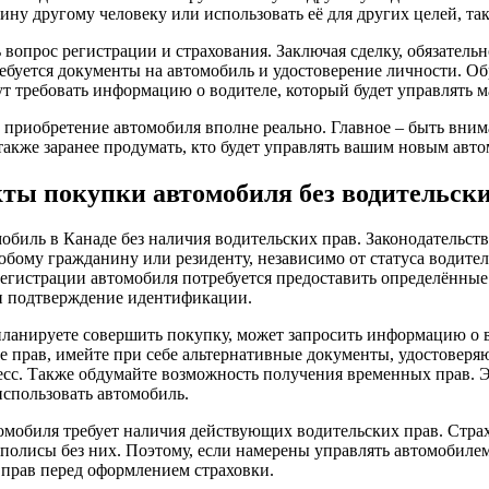
ину другому человеку или использовать её для других целей, та
 вопрос регистрации и страхования. Заключая сделку, обязатель
ребуется документы на автомобиль и удостоверение личности. Об
т требовать информацию о водителе, который будет управлять 
ав, приобретение автомобиля вполне реально. Главное – быть вни
 также заранее продумать, кто будет управлять вашим новым авт
ты покупки автомобиля без водительски
биль в Канаде без наличия водительских прав. Законодательств
юбому гражданину или резиденту, независимо от статуса водите
регистрации автомобиля потребуется предоставить определённые
и подтверждение идентификации.
 планируете совершить покупку, может запросить информацию о
те прав, имейте при себе альтернативные документы, удостовер
есс. Также обдумайте возможность получения временных прав. 
использовать автомобиль.
омобиля требует наличия действующих водительских прав. Стра
полисы без них. Поэтому, если намерены управлять автомобилем,
прав перед оформлением страховки.