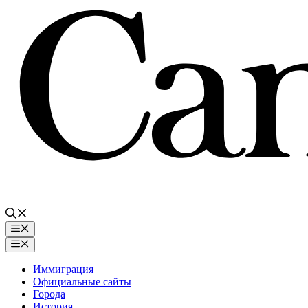
Перейти
к
содержимому
Меню
Меню
Иммиграция
Официальные сайты
Города
История