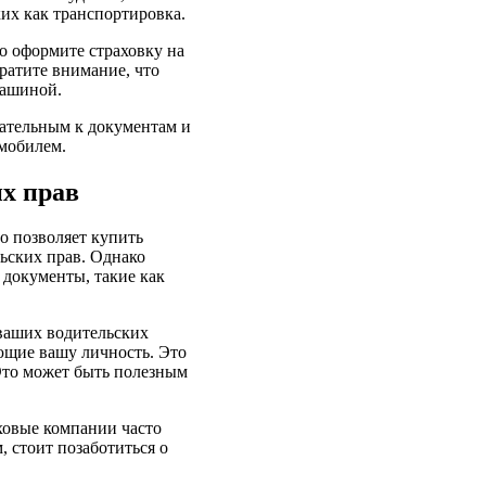
ких как транспортировка.
но оформите страховку на
ратите внимание, что
машиной.
мательным к документам и
омобилем.
х прав
о позволяет купить
льских прав. Однако
 документы, такие как
 ваших водительских
яющие вашу личность. Это
Это может быть полезным
ховые компании часто
 стоит позаботиться о