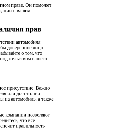
ртном праве. Он поможет
ндации в вашем
наличия прав
етствии автомобиля,
обы доверенное лицо
абывайте о том, что
онодательством вашего
ное присутствие. Важно
еля или достаточно
ы на автомобиль, а также
вые компании позволяют
едитесь, что все
еспечит правильность