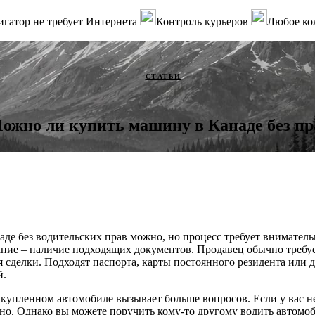
гатор не требует Интернета
Контроль курьеров
Любое ко
СТАТЬИ
ожно ли купить машину в Канаде без пр
аде без водительских прав можно, но процесс требует вниматель
ание – наличие подходящих документов. Продавец обычно требу
 сделки. Подходят паспорта, карты постоянного резидента или
й.
 купленном автомобиле вызывает больше вопросов. Если у вас не
о. Однако вы можете поручить кому-то другому водить автомоб