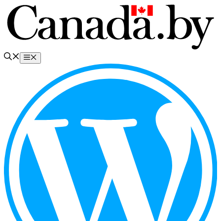
Перейти
к
содержимому
Меню