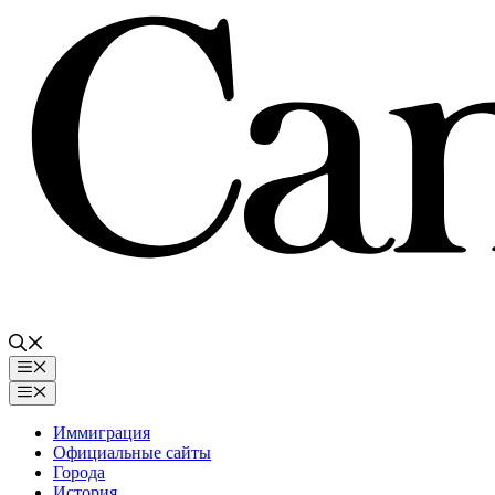
Перейти
к
содержимому
Меню
Меню
Иммиграция
Официальные сайты
Города
История