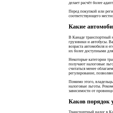
делает расчёт более ада
Перед покупкой или реги
соответствующего местно
Какие автомоби
В Канаде транспортный 
грузовики и автобусы. Ва
возраста автомобиля и е
их более доступными для
Некоторые категории тра
получают налоговые льго
считаться менее облагае
регулирование, позволяю
Помимо этого, владельцы
налоговые льготы. Рекоме
зависимости от провинц
Каков порядок 
Транспортный налог в Ка