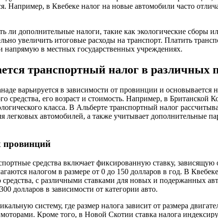
я. Например, в Квебеке налог на новые автомобили часто отлича
сть ли дополнительные налоги, такие как экологические сборы и
льно увеличить итоговые расходы на транспорт. Платить транс
ли напрямую в местных государственных учреждениях.
ется транспортный налог в различных 
наде варьируется в зависимости от провинции и основывается н
о средства, его возраст и стоимость. Например, в Британской К
ологического класса. В Альберте транспортный налог рассчитыва
я легковых автомобилей, а также учитывает дополнительные па
х провинций
спортные средства включает фиксированную ставку, зависящую о
гаются налогом в размере от 0 до 150 долларов в год. В Квебеке
 средства, с различными ставками для новых и подержанных авт
 300 долларов в зависимости от категории авто.
кальную систему, где размер налога зависит от размера двигател
оторами. Кроме того, в Новой Скотии ставка налога индексиру