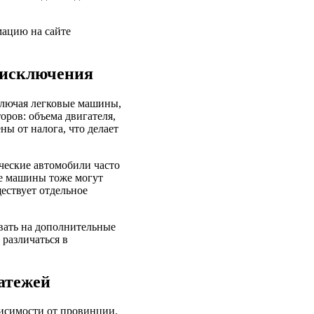
мацию на сайте
 исключения
ключая легковые машины,
оров: объема двигателя,
ны от налога, что делает
ческие автомобили часто
ые машины тоже могут
ествует отдельное
вать на дополнительные
 различаться в
атежей
висимости от провинции.