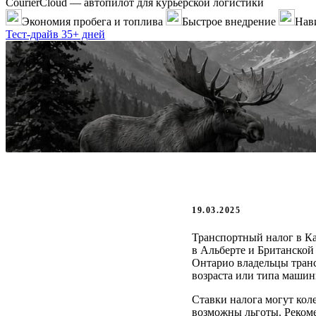
CourierCloud — автопилот для курьерской логистики
Экономия пробега и топлива
Быстрое внедрение
Нави
Тест-драйв 35+ дней
19.03.2025
Транспортный налог в Ка
в Альберте и Британской
Онтарио владельцы транс
возраста или типа машин
Ставки налога могут коле
возможны льготы. Рекоме