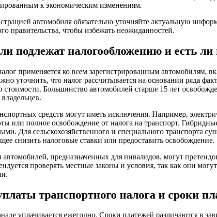
птированным к экономическим изменениям.
страцией автомобиля обязательно уточняйте актуальную инфор
го правительства, чтобы избежать неожиданностей.
ли подлежат налогообложению и есть ли
налог применяется ко всем зарегистрированным автомобилям, в
жно уточнить, что налог рассчитывается на основании ряда факт
го стоимости. Большинство автомобилей старше 15 лет освобожде
 владельцев.
нспортных средств могут иметь исключения. Например, электри
ты или полное освобождение от налога на транспорт. Гибридн
мыми. Для сельскохозяйственного и специального транспорта сущ
щее снизить налоговые ставки или предоставить освобождение.
 автомобилей, предназначенных для инвалидов, могут претендо
ндуется проверять местные законы и условия, так как они могут
ии.
уплаты транспортного налога и сроки пл
наде уплачивается ежегодно. Сроки платежей различаются в за