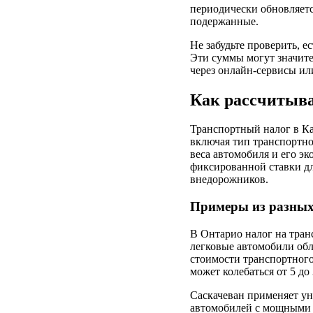
периодически обновляетс
подержанные.
Не забудьте проверить, е
Эти суммы могут значите
через онлайн-сервисы и
Как рассчитыва
Транспортный налог в Ка
включая тип транспортног
веса автомобиля и его эк
фиксированной ставки дл
внедорожников.
Примеры из разны
В Онтарио налог на тран
легковые автомобили обла
стоимости транспортного
может колебаться от 5 до
Саскачеван применяет уни
автомобилей с мощными м