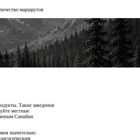
личество маршрутов
аде?
родукты. Такие заведения
зуйте местные
анным Canadian
емия значительно
едагогическим