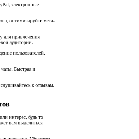
yPal, электронные
ова, оптимизируйте мета-
му для привлечения
евой аудитории.
дение пользователей,
 чаты. Быстрая и
ислушивайтесь к отзывам.
тов
или интерес, будь то
ожет вам выделиться
ых проектов. Убедитесь,