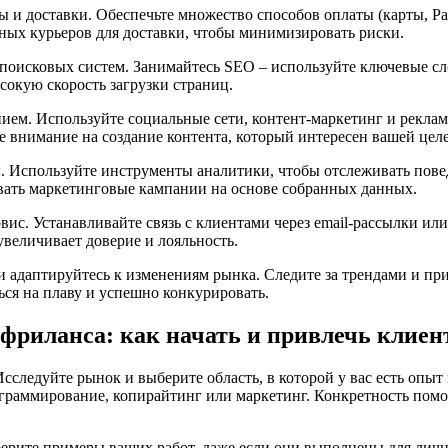
ы и доставки. Обеспечьте множество способов оплаты (карты, Pa
ных курьеров для доставки, чтобы минимизировать риски.
поисковых систем. Занимайтесь SEO – используйте ключевые сл
сокую скорость загрузки страниц.
ием. Используйте социальные сети, контент-маркетинг и рекла
те внимание на создание контента, который интересен вашей цел
. Используйте инструменты аналитики, чтобы отслеживать пове
вать маркетинговые кампании на основе собранных данных.
ис. Устанавливайте связь с клиентами через email-рассылки или
увеличивает доверие и лояльность.
и адаптируйтесь к изменениям рынка. Следите за трендами и пр
ься на плаву и успешно конкурировать.
 фриланса: как начать и привлечь клиен
следуйте рынок и выберите область, в которой у вас есть опыт 
граммирование, копирайтинг или маркетинг. Конкретность пом
ерите примеры ваших работ, даже если они выполнены для личн