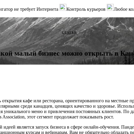
гатор не требует Интернета
Контроль курьеров
Любое ко
СТАТЬИ
кой малый бизнес можно открыть в Кан
 открытия кафе или ресторана, ориентированного на местные п
пулярными среди канадцев, ценящих качество и здоровье. Исполь
ия уникального меню и привлечения постоянных клиентов. По д
es Association, этот сегмент продолжает показывать рост.
 идеей является запуск бизнеса в сфере онлайн-обучения. Панд
танционным курсам и вебинарам. Вам не обязательно обладать п