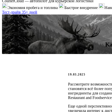
CourierCloud — автопилот для курьерской логистики
Экономия пробега и топлива
Быстрое внедрение
Нави
Тест-драйв 35+ дней
Ка
19.03.2025
Рассмотрите возможность
становятся всё более по
ингридиенты для создан
Restaurant and Foodservic
Еще одной перспективной
увеличила интерес к дис