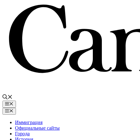
Перейти
к
содержимому
Меню
Меню
Иммиграция
Официальные сайты
Города
История