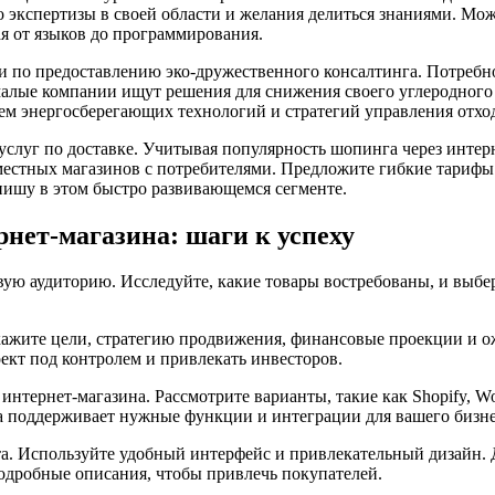
о экспертизы в своей области и желания делиться знаниями. Мож
я от языков до программирования.
и по предоставлению эко-дружественного консалтинга. Потребн
 малые компании ищут решения для снижения своего углеродного
ем энергосберегающих технологий и стратегий управления отхо
услуг по доставке. Учитывая популярность шопинга через интерн
естных магазинов с потребителями. Предложите гибкие тарифы 
нишу в этом быстро развивающемся сегменте.
нет-магазина: шаги к успеху
ую аудиторию. Исследуйте, какие товары востребованы, и выбер
кажите цели, стратегию продвижения, финансовые проекции и 
ект под контролем и привлекать инвесторов.
интернет-магазина. Рассмотрите варианты, такие как Shopify, W
а поддерживает нужные функции и интеграции для вашего бизне
йта. Используйте удобный интерфейс и привлекательный дизайн. 
одробные описания, чтобы привлечь покупателей.