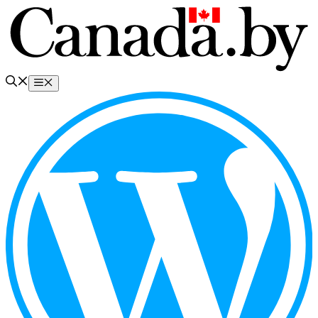
Перейти
к
содержимому
Меню