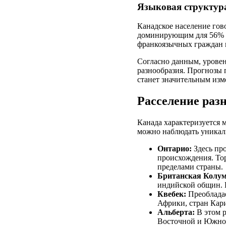
Языковая структур
Канадское население гов
доминирующим для 56% на
франкоязычных граждан 
Согласно данным, уровен
разнообразия. Прогнозы 
станет значительным изм
Расселение раз
Канада характеризуется 
можно наблюдать уникаль
Онтарио:
Здесь про
происхождения. Тор
пределами страны.
Британская Колум
индийской общин. 
Квебек:
Преобладае
Африки, стран Кари
Альберта:
В этом р
Восточной и Южной