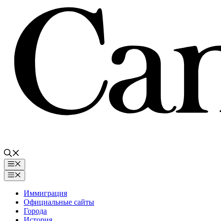
Перейти
к
содержимому
Меню
Меню
Иммиграция
Официальные сайты
Города
История