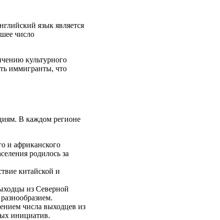
нглийский язык является
ьшее число
личению культурного
ять иммигранты, что
ы
циям. В каждом регионе
го и африканского
селения родилось за
ствие китайской и
выходцы из Северной
 разнообразием.
чением числа выходцев из
ных инициатив.