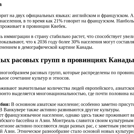
а
орит на двух официальных языках: английском и французском. А
селения, в то время как 21% говорит на французском. Наибол
проживает в провинции Квебек.
ь иммиграции в страну стабильно растет, что способствует уве
показывают, что к 2036 году более 30% населения могут составл
енением в демографической картине Канады.
ных расовых групп в провинциях Канад
многообразием расовых групп, которые распределены по провин
ное сочетание культур и этносов.
живают значительные количества людей европейского, азиатско
онто выделяется многонациональностью, где почти половина на
бия:
В основном азиатское население; особенно заметно присут
В Ванкувере также активно развиваются другие культуры.
т французоязычное население, однако здесь также проживают 
бского бассейна и Азии. Монтреаль славится своим культурным
егионе активно поселяются люди разных рас, с заметным увели
 Азии. Этническое разнообразие стало основой новых культур