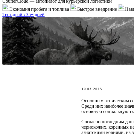
CourierCloud — автопилот для курьерской логистики
Экономия пробега и топлива
Быстрое внедрение
Нави
Тест-драйв 35+ дней
19.03.2025
Основным этническим со
Среди них наиболее знач
основную социальную тка
Согласно последним данны
чернокожих, коренных на
азиатскими корнями, из-