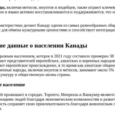
ды,
включая метисов, инуитов и индейцев, также играют ключев
ии и языки активно восстанавливаются и поддерживаются, что о
актеристики делают Канаду одним из самых разнообразных обще
для обмена культурными ценностями и способствует интеграции
ие данные о населении Канады
разным населением, которое в 2021 году составило примерно 38
ют представителей европейских, азиатских и коренных народов
ют европейское происхождение, в то время как азиатские общи
енные народы, включая инуитов и метисов, занимают около 5% 
культуру и общественную жизнь страны.
е население
ей проживают в городах. Торонто, Монреаль и Ванкувер являю
ающими людей благодаря экономическим возможностям и развит
ность сохраняет свою привлекательность благодаря живописным
и.