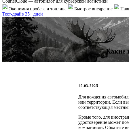
CourierCloud — автопилот для курьерской логистики
Экономия пробега и топлива
Быстрое внедрение
Нави
Тест-драйв 35+ дней
Какие 
19.03.2025
Для вождения автомобил
или территории. Если вы 
соответствующая местны
Кроме того, для иностра
удостоверение может по
компаниями. Обратите вн