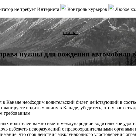
гатор не требует Интернета
Контроль курьеров
Любое ко
СТАТЬИ
права нужны для вождения автомобиля в
я в Канаде необходим водительский билет, действующий в соо
планируете водить машину в Канаде, убедитесь, что у вас есть 
м требованиям.
нных водителей важно иметь международное водительское удост
мочь избежать недоразумений с правоохранительными органами
имание, что срок действия международного удостоверения огра