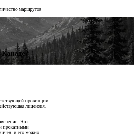
личество маршрутов
 Канаде?
тветствующей провинции
действующая лицензия,
оверение. Это
 и прокатными
ничен, и его можно