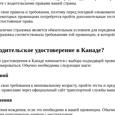
сте с водительскими правами вашей страны.
свои правила и требования, поэтому перед поездкой ознакомьте
екоторых провинциях потребуется пройти дополнительные тест
 постоянные права.
наличие страховки является обязательным условием для передвиж
траховка соответствовала требованиям той провинции, в которой
одительское удостоверение в Канаде?
 удостоверения в Канаде начинается с выбора подходящей пров
арьироваться. Обычно необходимы следующие шаги:
аний
свои требования к минимальному возрасту, пройти тесты и пре
и правилами через официальный сайт транспортной службы ваш
чения
ения вождения, если это необходимо в вашей провинции. Обычн
тем практические занятия с инструктором.