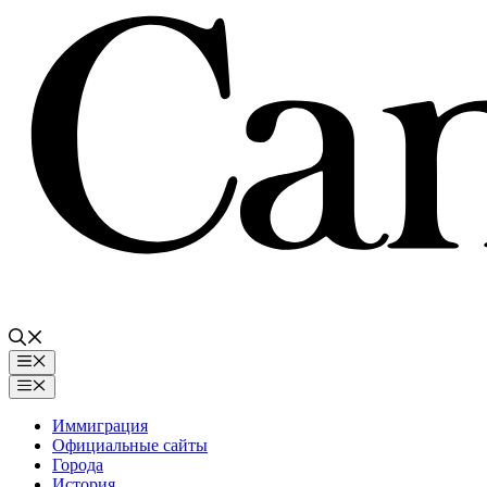
Перейти
к
содержимому
Меню
Меню
Иммиграция
Официальные сайты
Города
История