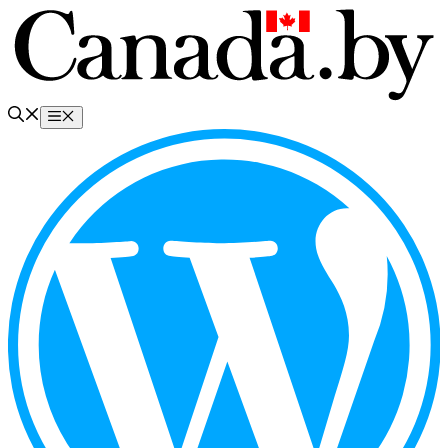
Перейти
к
содержимому
Меню