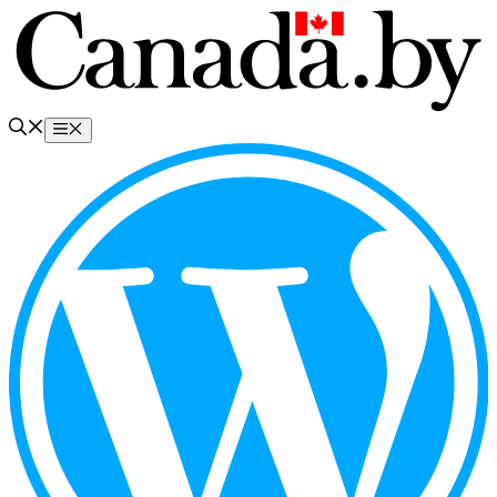
Перейти
к
содержимому
Меню