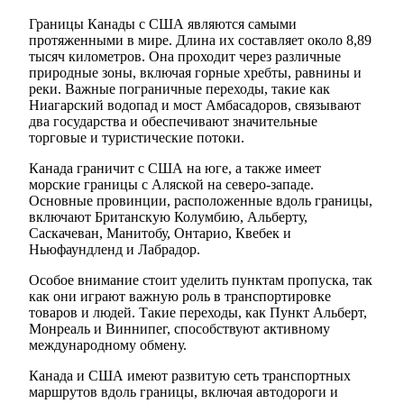
Границы Канады с США являются самыми
протяженными в мире. Длина их составляет около 8,89
тысяч километров. Она проходит через различные
природные зоны, включая горные хребты, равнины и
реки. Важные пограничные переходы, такие как
Ниагарский водопад и мост Амбасадоров, связывают
два государства и обеспечивают значительные
торговые и туристические потоки.
Канада граничит с США на юге, а также имеет
морские границы с Аляской на северо-западе.
Основные провинции, расположенные вдоль границы,
включают Британскую Колумбию, Альберту,
Саскачеван, Манитобу, Онтарио, Квебек и
Ньюфаундленд и Лабрадор.
Особое внимание стоит уделить пунктам пропуска, так
как они играют важную роль в транспортировке
товаров и людей. Такие переходы, как Пункт Альберт,
Монреаль и Виннипег, способствуют активному
международному обмену.
Канада и США имеют развитую сеть транспортных
маршрутов вдоль границы, включая автодороги и