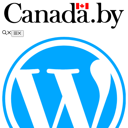
Перейти
к
содержимому
Меню