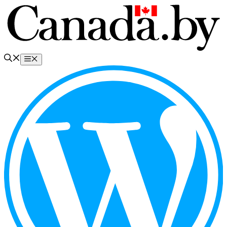
Перейти
к
содержимому
Меню