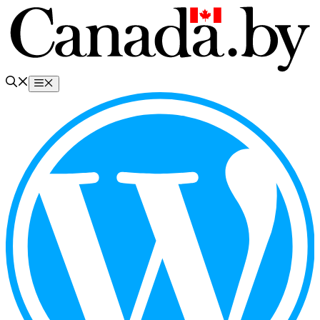
Перейти
к
содержимому
Меню