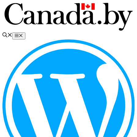
Перейти
к
содержимому
Меню