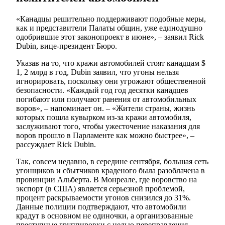
«Канадцы решительно поддерживают подобные меры,
как и представители Палаты общин, уже единодушно
одобрившие этот законопроект в июне», – заявил Rick
Dubin, вице-президент Бюро.
Указав на то, что кражи автомобилей стоят канадцам $
1, 2 млрд в год, Dubin заявил, что угоны нельзя
игнорировать, поскольку они угрожают общественной
безопасности. «Каждый год год десятки канадцев
погибают или получают ранения от автомобильных
воров», – напоминает он. – «Жители страны, жизнь
которых пошла кувырком из-за кражи автомобиля,
заслуживают того, чтобы ужесточение наказания для
воров прошло в Парламенте как можно быстрее», –
рассуждает Rick Dubin.
Так, совсем недавно, в середине сентября, большая сеть
угонщиков и сбытчиков краденого была разоблачена в
провинции Альберта. В Монреале, где воровство на
экспорт (в США) является серьезной проблемой,
процент раскрываемости угонов снизился до 31%.
Данные полиции подтверждают, что автомобили
крадут в основном не одиночки, а организованные
преступные группировки с целью переправления