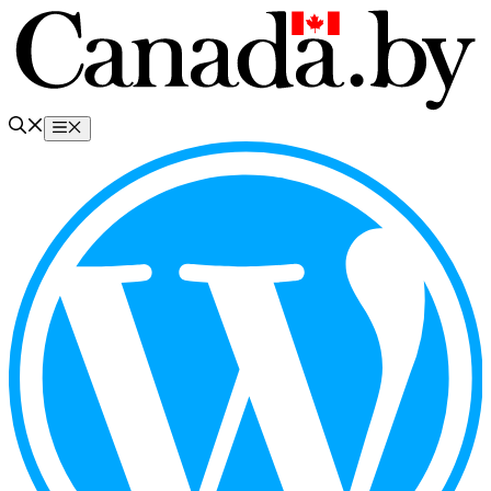
Перейти
к
содержимому
Меню