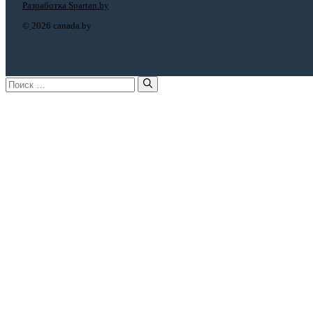
Разработка Spartan.by
©
2026 canada.by
Поиск: