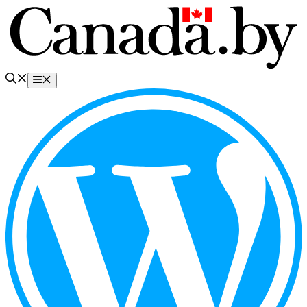
Перейти
к
содержимому
Меню