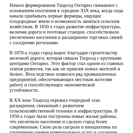
Начало формирования Тхоролд Онтарио связывают с
основанием поселения в середине XIX века, когда сюда
начали прибывать первые фермеры, ищущие
плодородные земли и возможность заняться сельским
хозяйством. В 1850-х годах развитие инфраструктуры,
включая дороги и почтовые станции, способствовало
увеличению населения и расширению торговых связей
с соседними регионами.
В 1870-х годах город вырос благодаря строительству
железной дороги, которая связала Тхоролд с крупными
центрами Онтарио. Этот фактор стал одним из главных
этапов развития, так как он привлек новых жителей и
бизнес. Впоследствии появился ряд промышленных
предприятий, обеспечивающих местным жителям
работу и способствующих экономической
устойчивости.
В XX веке Тхоролд пережил очередной этап
расширения, связанный с развитием
сельскохозяйственной техники и инфраструктуры. В
1950-х годах были построены новые жилые районы,
что увеличило население и сделало город более
современным. Свою роль сыграли и инициативы по
улучшению уровня коммунальных услуг и созданию