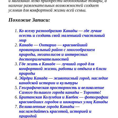
и магазинах легко приобрести необходимые товары, а
наличие развлекательных возможностей создает
условия для комфортной жизни всей семьи.
Похожие Записи:
Ко всему разнообразию Канады — где лучше
осесть и создать свой маленький счастливый
мир
Канада — Онтарио — красивейший
провинцияльный район с многообразием
природы, мегаполисов и интересных
достопримечательностей
Где жить в Канаде — лучший город для
комфортной жизни, работы и отдыха в близи
природы
Эйрдри Канада — живописный город, наследие
канадской истории и культуры
Географическая просторность и великолепие
Самого большого города канады – Торонто!
Британская Колумбия и Квебек — фотографии
красивейших городов и шикарных улиц Канады
Великолепные города Канады —
наслаждайтесь красотой, историей и
природой