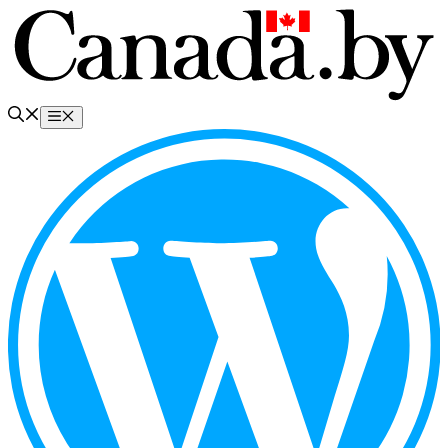
Перейти
к
содержимому
Меню