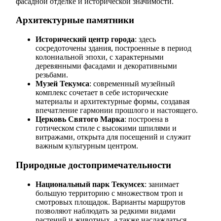
фасадной отделке и исторической значимости.
Архитектурные памятники
Исторический центр города
: здесь
сосредоточены здания, построенные в период
колониальной эпохи, с характерными
деревянными фасадами и декоративными
резьбами.
Музей Текумса
: современный музейный
комплекс сочетает в себе исторические
материалы и архитектурные формы, создавая
впечатление гармонии прошлого и настоящего.
Церковь Святого Марка
: построена в
готическом стиле с высокими шпилями и
витражами, открыта для посещений и служит
важным культурным центром.
Природные достопримечательности
Национальный парк Текумсех
: занимает
большую территорию с множеством троп и
смотровых площадок. Варианты маршрутов
позволяют наблюдать за редкими видами
растений и животных, а также наслаждаться