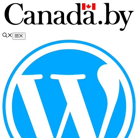
Перейти
к
содержимому
Меню