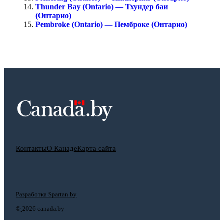
Thunder Bay (Ontario) — Тхундер баи
(Онтарио)
Pembroke (Ontario) — Пемброке (Онтарио)
Контакты
О Канаде
Карта сайта
Разработка Spartan.by
©
2026 canada.by