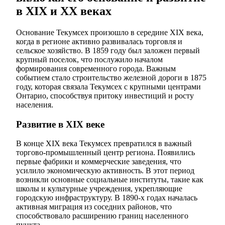
в XIX и XX веках
Основание Текумсех произошло в середине XIX века,
когда в регионе активно развивалась торговля и
сельское хозяйство. В 1859 году был заложен первый
крупный поселок, что послужило началом
формирования современного города. Важным
событием стало строительство железной дороги в 1875
году, которая связала Текумсех с крупными центрами
Онтарио, способствуя притоку инвестиций и росту
населения.
Развитие в XIX веке
В конце XIX века Текумсех превратился в важный
торгово-промышленный центр региона. Появились
первые фабрики и коммерческие заведения, что
усилило экономическую активность. В этот период
возникли основные социальные институты, такие как
школы и культурные учреждения, укрепляющие
городскую инфраструктуру. В 1890-х годах началась
активная миграция из соседних районов, что
способствовало расширению границ населенного
пункта.