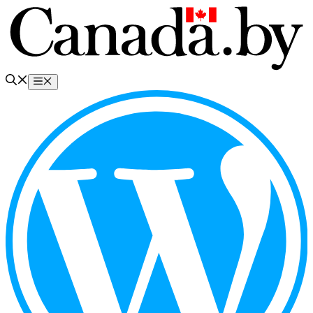
Перейти
к
содержимому
Меню