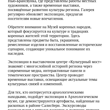
Нью-Брансвуика, где представлены работы местных
художников, а также временные выставки,
посвящённые развитию культуры региона. Галерея
регулярно обновляет экспозиции, предлагая
посетителям новые впечатления.
Обратите внимание на Музей коренных народов,
который фокусируется на культуре и традициях
коренных жителей этой территории. Здесь
представлены предметы быта, украшения,
ремесленные изделия и восстановленные исторические
сценарии, создающие уникальное понимание их
наследия.
Экспозиции в выставочном центре «Культурный мост»
знакомят с многослойной историей региона через
современные медиа, интерактивные панели и
тематические пространства. Центр проводит
временные выставки, освещающие актуальные темы
культурных связей и изменений.
Для тех, кто интересуется археологическими
находками, подойдет экспозиция в Археологическом
музее, где демонстрируются артефакты, найденные на
раскопках в районе Салисбери. Экскурсоводы
рассказывают о методах раскопок и значении древних