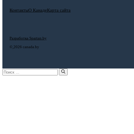
Контакты
О Канаде
Карта сайта
Разработка Spartan.by
©
2026 canada.by
Поиск: