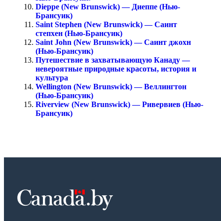
Dieppe (New Brunswick) — Диеппе (Нью-
Брансуик)
Saint Stephen (New Brunswick) — Саинт
степхен (Нью-Брансуик)
Saint John (New Brunswick) — Саинт джохн
(Нью-Брансуик)
Путешествие в захватывающую Канаду —
невероятные природные красоты, история и
культура
Wellington (New Brunswick) — Веллингтон
(Нью-Брансуик)
Riverview (New Brunswick) — Ривервиев (Нью-
Брансуик)