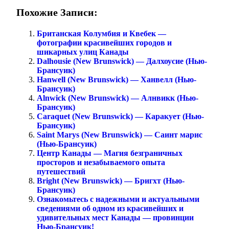
Похожие Записи:
Британская Колумбия и Квебек —
фотографии красивейших городов и
шикарных улиц Канады
Dalhousie (New Brunswick) — Далхоусие (Нью-
Брансуик)
Hanwell (New Brunswick) — Ханвелл (Нью-
Брансуик)
Alnwick (New Brunswick) — Алнвикк (Нью-
Брансуик)
Caraquet (New Brunswick) — Каракует (Нью-
Брансуик)
Saint Marys (New Brunswick) — Саинт марис
(Нью-Брансуик)
Центр Канады — Магия безграничных
просторов и незабываемого опыта
путешествий
Bright (New Brunswick) — Бригхт (Нью-
Брансуик)
Ознакомьтесь с надежными и актуальными
сведениями об одном из красивейших и
удивительных мест Канады — провинции
Нью-Брансуик!