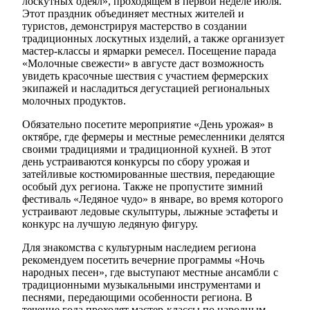
лоскутных одеял», проходящем в первой неделе июля.
Этот праздник объединяет местных жителей и
туристов, демонстрируя мастерство в создании
традиционных лоскутных изделий, а также организует
мастер-классы и ярмарки ремесел. Посещение парада
«Молочные свежести» в августе даст возможность
увидеть красочные шествия с участием фермерских
экипажей и насладиться дегустацией региональных
молочных продуктов.
Обязательно посетите мероприятие «День урожая» в
октябре, где фермеры и местные ремесленники делятся
своими традициями и традиционной кухней. В этот
день устраиваются конкурсы по сбору урожая и
затейливые костюмированные шествия, передающие
особый дух региона. Также не пропустите зимний
фестиваль «Ледяное чудо» в январе, во время которого
устраивают ледовые скульптуры, лыжные эстафеты и
конкурс на лучшую ледяную фигуру.
Для знакомства с культурным наследием региона
рекомендуем посетить вечерние программы «Ночь
народных песен», где выступают местные ансамбли с
традиционными музыкальными инструментами и
песнями, передающими особенности региона. В
течение года проходят мастер-классы по народным