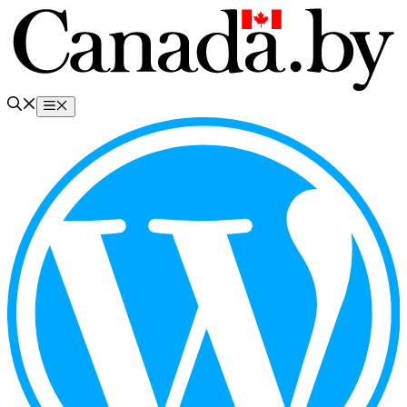
Перейти
к
содержимому
Меню