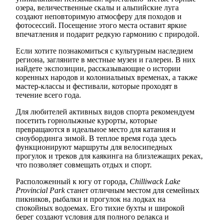
озера, величественные скалы и альпийские луга
создают неповторимую атмосферу для походов и
фотосессий. Посещение этого места оставит яркие
впечатления и подарит редкую гармонию с природой.
Если хотите познакомиться с культурным наследием
региона, загляните в местные музеи и галереи. В них
найдете экспозиции, рассказывающие о истории
коренных народов и колониальных временах, а также
мастер-классы и фестивали, которые проходят в
течение всего года.
Для любителей активных видов спорта рекомендуем
посетить горнолыжные курорты, которые
превращаются в идеальное место для катания и
сноубординга зимой. В теплое время года здесь
функционируют маршруты для велосипедных
прогулок и треков для каякинга на близлежащих реках,
что позволяет совмещать отдых и спорт.
Расположенный к югу от города,
Chilliwack Lake
Provincial Park
станет отличным местом для семейных
пикников, рыбалки и прогулок на лодках на
спокойных водоемах. Его тихие бухты и широкой
берег создают условия для полного релакса и