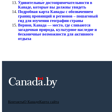
Удивительные достопримечательности в
Канаде, которые вы должны увидеть
Подробная карта Канады с обозначением
границ провинций и регионов – пошаговый
гид для изучения географии страны
Вернон, Канада — место, где сливаются
загадочная природа, культурное наследие и
бесконечные возможности для активного
отдыха
Контакты
О Канаде
Карта сайта