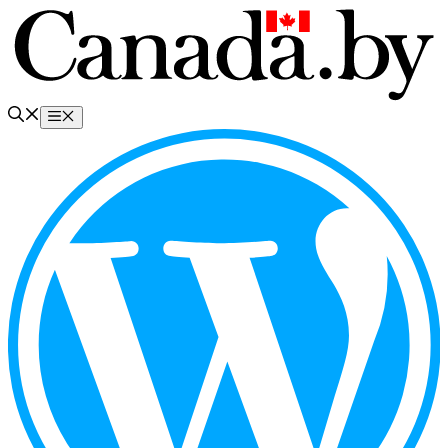
Перейти
к
содержимому
Меню