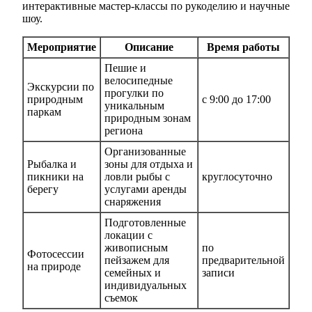
интерактивные мастер-классы по рукоделию и научные
шоу.
Мероприятие
Описание
Время работы
Пешие и
велосипедные
Экскурсии по
прогулки по
природным
с 9:00 до 17:00
уникальным
паркам
природным зонам
региона
Организованные
Рыбалка и
зоны для отдыха и
пикники на
ловли рыбы с
круглосуточно
берегу
услугами аренды
снаряжения
Подготовленные
локации с
живописным
по
Фотосессии
пейзажем для
предварительной
на природе
семейных и
записи
индивидуальных
съемок