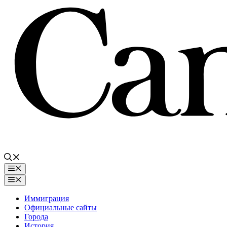
Перейти
к
содержимому
Меню
Меню
Иммиграция
Официальные сайты
Города
История