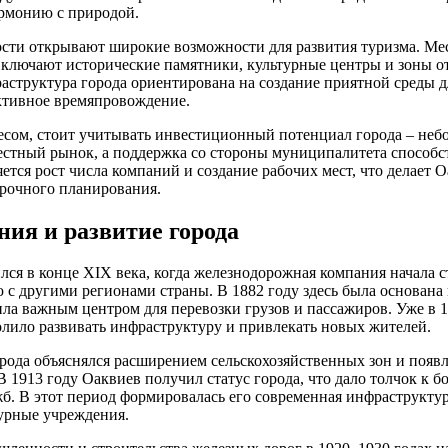
армонию с природой.
ости открывают широкие возможности для развития туризма. Ме
ключают исторические памятники, культурные центры и зоны от
раструктура города ориентирована на создание приятной среды д
ктивное времяпровождение.
несом, стоит учитывать инвестиционный потенциал города – не
естный рынок, а поддержка со стороны муниципалитета способс
ется рост числа компаний и создание рабочих мест, что делает
срочного планирования.
ния и развитие города
ся в конце XIX века, когда железнодорожная компания начала с
 другими регионами страны. В 1882 году здесь была основана
ила важным центром для перевозки грузов и пассажиров. Уже в 
олило развивать инфраструктуру и привлекать новых жителей.
орода объяснялся расширением сельскохозяйственных зон и поя
 1913 году Оаквиев получил статус города, что дало толчок к б
б. В этот период формировалась его современная инфраструкту
урные учреждения.