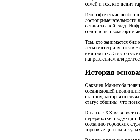
семей и тех, кто ценит г
Географические особенн
достопримечательности в
оставила свой след. Инф
сочетающей комфорт и а
Тем, кто занимается биз
легко интегрируются в м
инициатив. Этим объясня
направлением для долго
История основа
Оаквиев Манитоба появил
соединяющей провинцию с
станция, которая послуж
статус общины, что позв
В начале XX века рост г
переработке продукции. В
созданию городских служ
торговые центры и культ