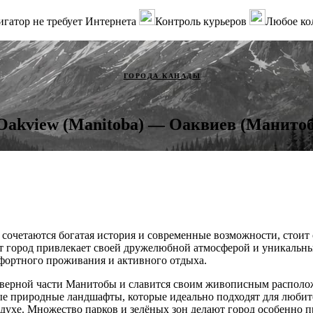
гатор не требует Интернета
Контроль курьеров
Любое ко
ГОРОДА КАНАДЫ
Oakview (Manitoba) — Оаквиев (Манитоб
е сочетаются богатая история и современные возможности, стоит
от город привлекает своей дружелюбной атмосферой и уникальн
мфортного проживания и активного отдыха.
верной части Манитобы и славится своим живописным располож
ые природные ландшафты, которые идеально подходят для любит
здухе. Множество парков и зелёных зон делают город особенно 