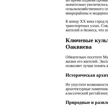
Во время подъема промыш
значительно увеличилось
сельскохозяйственного с
микрорайоны и модерниз
К концу XX века город п
транспортных узлах. Сов
жителей и бизнеса, что 
Ключевые культ
Оаквиева
Обязательно посетите Му
жизни его жителей. Эксп
позволяет лучше понять к
Историческая архи
Не упустите возможность
архитектурные памятники
классический рестайлинг
Природные и развл