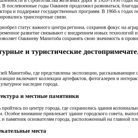
ленности и строительства железных дорог в 1920–1930 годах н
. В послевоенные годы Оаквиев продолжил развиваться, благод
ектора и поддержке государственных программ. В 1960-х годах 
ировались транспортные связи.
риобрел статус важного центра региона, сохранив фокус на аг
ременное развитие связывают с внедрением новых технологий и
позволяет Оаквиеву Манитоба сохранять свою значимость в пров
урные и туристические достопримечате
зей Манитобы, где представлены экспозиции, рассказывающие о
озиции включают коллекции артефактов, фотогалереи и интерак
ультурное наследие города.
тектура и местные памятники
 пройтись по центру города, где сохранились здания колониаль
. Особое внимание привлекает здание городского совета, выпол
, и памятник основателям города, расположенный на главной пл
екательные места