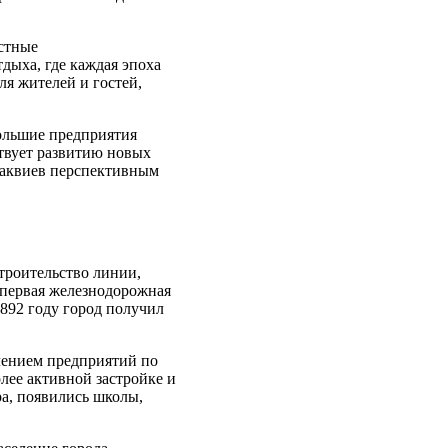
стные
дыха, где каждая эпоха
ля жителей и гостей,
большие предприятия
твует развитию новых
 Оаквиев перспективным
троительство линии,
 первая железнодорожная
1892 году город получил
влением предприятий по
олее активной застройке и
ра, появились школы,