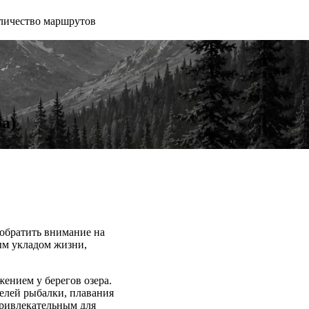
личество маршрутов
а)
 обратить внимание на
ым укладом жизни,
ением у берегов озера.
елей рыбалки, плавания
привлекательным для