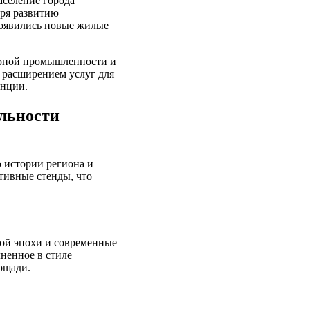
аселение города
аря развитию
появились новые жилые
рарной промышленности и
 расширением услуг для
инции.
льности
 истории региона и
тивные стенды, что
ной эпохи и современные
ненное в стиле
ощади.