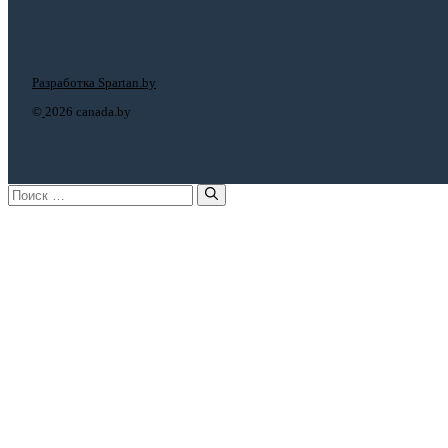
Разработка Spartan.by
©
2026 canada.by
Поиск: