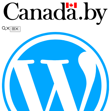
Перейти
к
содержимому
Меню