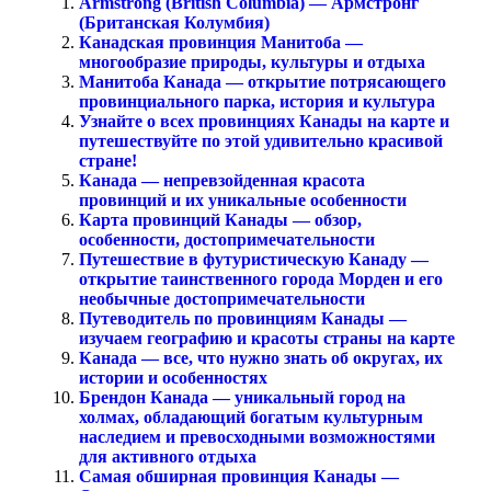
Armstrong (British Columbia) — Армстронг
(Британская Колумбия)
Канадская провинция Манитоба —
многообразие природы, культуры и отдыха
Манитоба Канада — открытие потрясающего
провинциального парка, история и культура
Узнайте о всех провинциях Канады на карте и
путешествуйте по этой удивительно красивой
стране!
Канада — непревзойденная красота
провинций и их уникальные особенности
Карта провинций Канады — обзор,
особенности, достопримечательности
Путешествие в футуристическую Канаду —
открытие таинственного города Морден и его
необычные достопримечательности
Путеводитель по провинциям Канады —
изучаем географию и красоты страны на карте
Канада — все, что нужно знать об округах, их
истории и особенностях
Брендон Канада — уникальный город на
холмах, обладающий богатым культурным
наследием и превосходными возможностями
для активного отдыха
Самая обширная провинция Канады —