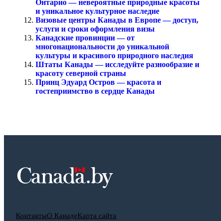
Онтарио — невероятные природные красоты
и уникальное культурное наследие
Визовые центры Канады в Европе — доступ,
услуги и сроки оформления визы
Канадские провинции — от
многонациональности до уникальной
культуры и красивого природного наследия
Штаты Канады — исследуйте разнообразие и
красоту северной страны
Принц Эдуард Остров — красота и
гостеприимство в сердце Канады
Контакты
О Канаде
Карта сайта